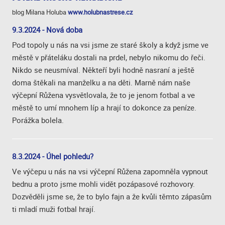
blog Milana Holuba
www.holubnastrese.cz
9.3.2024 - Nová doba
Pod topoly u nás na vsi jsme ze staré školy a když jsme ve
městě v přáteláku dostali na prdel, nebylo nikomu do řeči.
Nikdo se neusmíval. Někteří byli hodně nasraní a ještě
doma štěkali na manželku a na děti. Marně nám naše
výčepní Růžena vysvětlovala, že to je jenom fotbal a ve
městě to umí mnohem líp a hrají to dokonce za peníze.
Porážka bolela.
8.3.2024 - Úhel pohledu?
Ve výčepu u nás na vsi výčepní Růžena zapomněla vypnout
bednu a proto jsme mohli vidět pozápasové rozhovory.
Dozvěděli jsme se, že to bylo fajn a že kvůli těmto zápasům
ti mladí muži fotbal hrají.