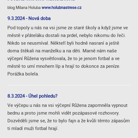
blog Milana Holuba
www.holubnastrese.cz
9.3.2024 - Nová doba
Pod topoly u nás na vsi jsme ze staré školy a když jsme ve
městě v přáteláku dostali na prdel, nebylo nikomu do řeči.
Nikdo se neusmíval. Někteří byli hodně nasraní a ještě
doma štěkali na manželku a na děti. Marně nám naše
výčepní Růžena vysvětlovala, že to je jenom fotbal a ve
městě to umí mnohem líp a hrají to dokonce za peníze.
Porážka bolela.
8.3.2024 - Úhel pohledu?
Ve výčepu u nás na vsi výčepní Růžena zapomněla vypnout
bednu a proto jsme mohli vidět pozápasové rozhovory.
Dozvěděli jsme se, že to bylo fajn a že kvůli těmto zápasům
ti mladí muži fotbal hrají.