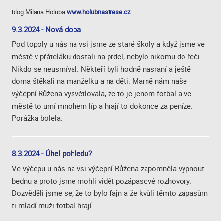
blog Milana Holuba
www.holubnastrese.cz
9.3.2024 - Nová doba
Pod topoly u nás na vsi jsme ze staré školy a když jsme ve
městě v přáteláku dostali na prdel, nebylo nikomu do řeči.
Nikdo se neusmíval. Někteří byli hodně nasraní a ještě
doma štěkali na manželku a na děti. Marně nám naše
výčepní Růžena vysvětlovala, že to je jenom fotbal a ve
městě to umí mnohem líp a hrají to dokonce za peníze.
Porážka bolela.
8.3.2024 - Úhel pohledu?
Ve výčepu u nás na vsi výčepní Růžena zapomněla vypnout
bednu a proto jsme mohli vidět pozápasové rozhovory.
Dozvěděli jsme se, že to bylo fajn a že kvůli těmto zápasům
ti mladí muži fotbal hrají.