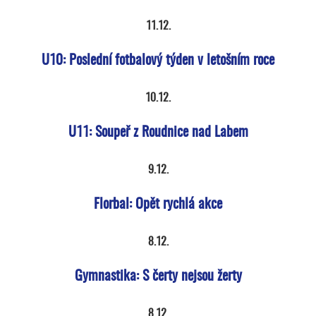
11.12.
U10: Poslední fotbalový týden v letošním roce
10.12.
U11: Soupeř z Roudnice nad Labem
9.12.
Florbal: Opět rychlá akce
8.12.
Gymnastika: S čerty nejsou žerty
8.12.