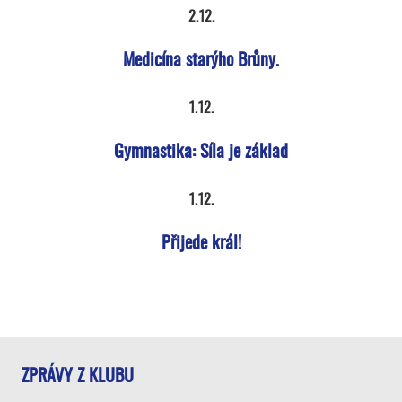
2.12.
Medicína starýho Brůny.
1.12.
Gymnastika: Síla je základ
1.12.
Přijede král!
ZPRÁVY Z KLUBU