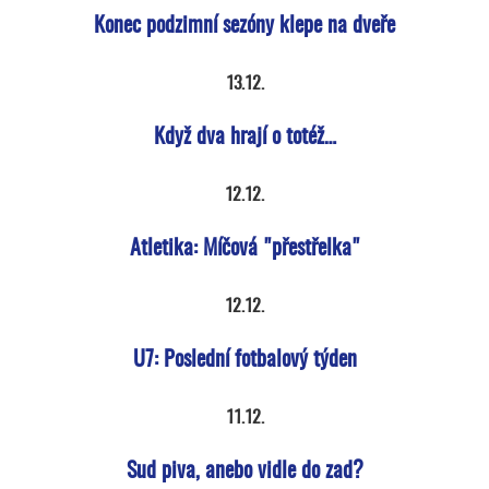
Konec podzimní sezóny klepe na dveře
13.12.
Když dva hrají o totéž…
12.12.
Atletika: Míčová "přestřelka"
12.12.
U7: Poslední fotbalový týden
11.12.
Sud piva, anebo vidle do zad?