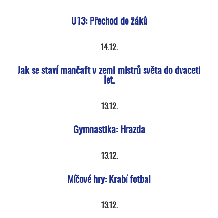
U13: Přechod do žáků
14.12.
Jak se staví mančaft v zemi mistrů světa do dvaceti
let.
13.12.
Gymnastika: Hrazda
13.12.
Míčové hry: Krabí fotbal
13.12.