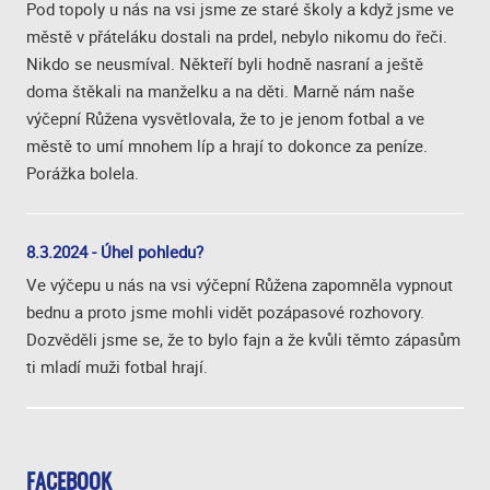
Pod topoly u nás na vsi jsme ze staré školy a když jsme ve
městě v přáteláku dostali na prdel, nebylo nikomu do řeči.
Nikdo se neusmíval. Někteří byli hodně nasraní a ještě
doma štěkali na manželku a na děti. Marně nám naše
výčepní Růžena vysvětlovala, že to je jenom fotbal a ve
městě to umí mnohem líp a hrají to dokonce za peníze.
Porážka bolela.
8.3.2024 - Úhel pohledu?
Ve výčepu u nás na vsi výčepní Růžena zapomněla vypnout
bednu a proto jsme mohli vidět pozápasové rozhovory.
Dozvěděli jsme se, že to bylo fajn a že kvůli těmto zápasům
ti mladí muži fotbal hrají.
FACEBOOK