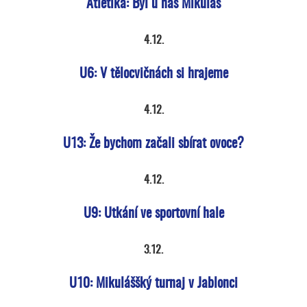
Atletika: Byl u nás Mikuláš
4.12.
U6: V tělocvičnách si hrajeme
4.12.
U13: Že bychom začali sbírat ovoce?
4.12.
U9: Utkání ve sportovní hale
3.12.
U10: Mikuláššký turnaj v Jablonci