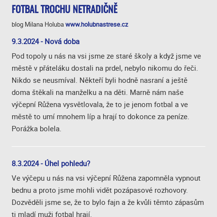
FOTBAL TROCHU NETRADIČNĚ
blog Milana Holuba
www.holubnastrese.cz
9.3.2024 - Nová doba
Pod topoly u nás na vsi jsme ze staré školy a když jsme ve
městě v přáteláku dostali na prdel, nebylo nikomu do řeči.
Nikdo se neusmíval. Někteří byli hodně nasraní a ještě
doma štěkali na manželku a na děti. Marně nám naše
výčepní Růžena vysvětlovala, že to je jenom fotbal a ve
městě to umí mnohem líp a hrají to dokonce za peníze.
Porážka bolela.
8.3.2024 - Úhel pohledu?
Ve výčepu u nás na vsi výčepní Růžena zapomněla vypnout
bednu a proto jsme mohli vidět pozápasové rozhovory.
Dozvěděli jsme se, že to bylo fajn a že kvůli těmto zápasům
ti mladí muži fotbal hrají.