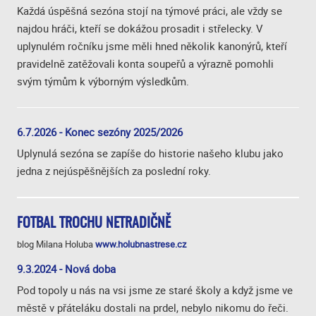
Každá úspěšná sezóna stojí na týmové práci, ale vždy se
najdou hráči, kteří se dokážou prosadit i střelecky. V
uplynulém ročníku jsme měli hned několik kanonýrů, kteří
pravidelně zatěžovali konta soupeřů a výrazně pomohli
svým týmům k výborným výsledkům.
6.7.2026 - Konec sezóny 2025/2026
Uplynulá sezóna se zapíše do historie našeho klubu jako
jedna z nejúspěšnějších za poslední roky.
FOTBAL TROCHU NETRADIČNĚ
blog Milana Holuba
www.holubnastrese.cz
9.3.2024 - Nová doba
Pod topoly u nás na vsi jsme ze staré školy a když jsme ve
městě v přáteláku dostali na prdel, nebylo nikomu do řeči.