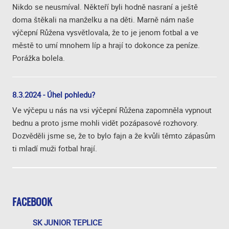
Nikdo se neusmíval. Někteří byli hodně nasraní a ještě
doma štěkali na manželku a na děti. Marně nám naše
výčepní Růžena vysvětlovala, že to je jenom fotbal a ve
městě to umí mnohem líp a hrají to dokonce za peníze.
Porážka bolela.
8.3.2024 - Úhel pohledu?
Ve výčepu u nás na vsi výčepní Růžena zapomněla vypnout
bednu a proto jsme mohli vidět pozápasové rozhovory.
Dozvěděli jsme se, že to bylo fajn a že kvůli těmto zápasům
ti mladí muži fotbal hrají.
FACEBOOK
SK JUNIOR TEPLICE