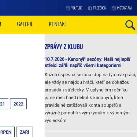
YOUTUBE
FACEBOOK
INSTAGRAM
M
GALERIE
KONTAKT
ZPRÁVY Z KLUBU
10.7.2026 - Kanonýři sezóny: Naši nejlepší
střelci zářili napříč všemi kategoriemi
Každá úspěšná sezóna stojí na týmové práci,
ale vždy se najdou hráči, kteří se dokážou
prosadit i střelecky. V uplynulém ročníku
jsme měli hned několik kanonýrů, kteří
021
2022
pravidelně zatěžovali konta soupeřů a
výrazně pomohli svým týmům k výborným
výsledkům.
SRPEN
ZÁŘÍ