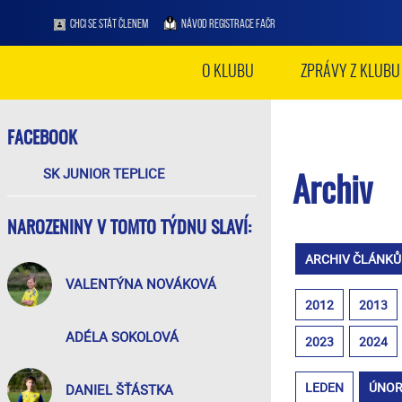
CHCI SE STÁT ČLENEM
NÁVOD REGISTRACE FAČR
O KLUBU
ZPRÁVY Z KLUBU
FACEBOOK
SK JUNIOR TEPLICE
Archiv
NAROZENINY V TOMTO TÝDNU SLAVÍ:
ARCHIV ČLÁNKŮ
VALENTÝNA NOVÁKOVÁ
2012
2013
ADÉLA SOKOLOVÁ
2023
2024
LEDEN
ÚNO
DANIEL ŠŤÁSTKA