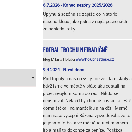
6.7.2026 - Konec sezóny 2025/2026
Uplynulá sezóna se zapíše do historie
našeho klubu jako jedna z nejúspěšnějších
za poslední roky.
FOTBAL TROCHU NETRADIČNĚ
blog Milana Holuba
www.holubnastrese.cz
9.3.2024 - Nová doba
Pod topoly u nás na vsi jsme ze staré školy a
když jsme ve městě v přáteláku dostali na
prdel, nebylo nikomu do řeči. Nikdo se
neusmíval. Někteří byli hodně nasraní a ještě
doma štěkali na manželku a na děti. Marně
nám naše výčepní Růžena vysvětlovala, že to
je jenom fotbal a ve městě to umí mnohem
líp a hrají to dokonce za peníze. Porážka