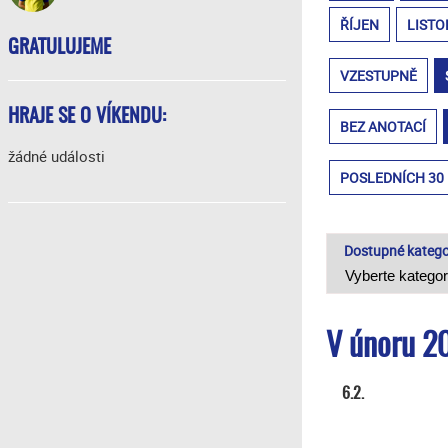
ŘÍJEN
LISTO
GRATULUJEME
VZESTUPNĚ
HRAJE SE O VÍKENDU:
BEZ ANOTACÍ
žádné události
POSLEDNÍCH 30
Dostupné katego
V únoru 20
6.2.