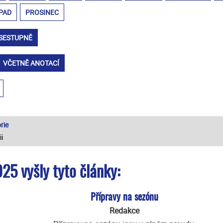
PAD
PROSINEC
SESTUPNĚ
VČETNĚ ANOTACÍ
rie
25 vyšly tyto články:
Přípravy na sezónu
Redakce