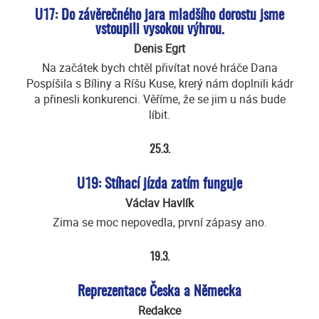
U17: Do závěrečného jara mladšího dorostu jsme
vstoupili vysokou výhrou.
Denis Egrt
Na začátek bych chtěl přivítat nové hráče Dana
Pospíšila s Bíliny a Ríšu Kuse, krerý nám doplnili kádr
a přinesli konkurenci. Věříme, že se jim u nás bude
líbit.
25.3.
U19: Stíhací jízda zatím funguje
Václav Havlík
Zima se moc nepovedla, první zápasy ano.
19.3.
Reprezentace Česka a Německa
Redakce