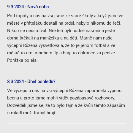
9.3.2024 - Nová doba
Pod topoly u nás na vsi jsme ze staré školy a když jsme ve
městě v přáteláku dostali na prdel, nebylo nikomu do řeči.
Nikdo se neusmíval. Někteří byli hodně nasraní a ještě
doma štěkali na manželku a na děti. Marně nám naše
výčepní Růžena vysvětlovala, že to je jenom fotbal a ve
městě to umí mnohem líp a hrají to dokonce za peníze.
Porážka bolela.
8.3.2024 - Úhel pohledu?
Ve výčepu u nás na vsi výčepní Růžena zapomněla vypnout
bednu a proto jsme mohli vidět pozápasové rozhovory.
Dozvěděli jsme se, že to bylo fajn a že kvůli těmto zápasům
ti mladí muži fotbal hrají.