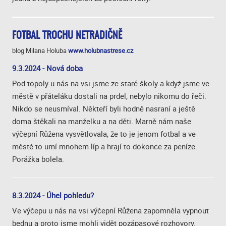
FOTBAL TROCHU NETRADIČNĚ
blog Milana Holuba
www.holubnastrese.cz
9.3.2024 - Nová doba
Pod topoly u nás na vsi jsme ze staré školy a když jsme ve
městě v přáteláku dostali na prdel, nebylo nikomu do řeči.
Nikdo se neusmíval. Někteří byli hodně nasraní a ještě
doma štěkali na manželku a na děti. Marně nám naše
výčepní Růžena vysvětlovala, že to je jenom fotbal a ve
městě to umí mnohem líp a hrají to dokonce za peníze.
Porážka bolela.
8.3.2024 - Úhel pohledu?
Ve výčepu u nás na vsi výčepní Růžena zapomněla vypnout
bednu a proto jsme mohli vidět pozápasové rozhovory.