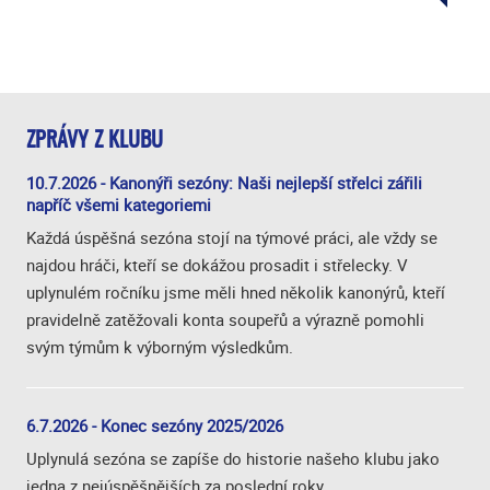
ZPRÁVY Z KLUBU
10.7.2026 - Kanonýři sezóny: Naši nejlepší střelci zářili
napříč všemi kategoriemi
Každá úspěšná sezóna stojí na týmové práci, ale vždy se
najdou hráči, kteří se dokážou prosadit i střelecky. V
uplynulém ročníku jsme měli hned několik kanonýrů, kteří
pravidelně zatěžovali konta soupeřů a výrazně pomohli
svým týmům k výborným výsledkům.
6.7.2026 - Konec sezóny 2025/2026
Uplynulá sezóna se zapíše do historie našeho klubu jako
jedna z nejúspěšnějších za poslední roky.