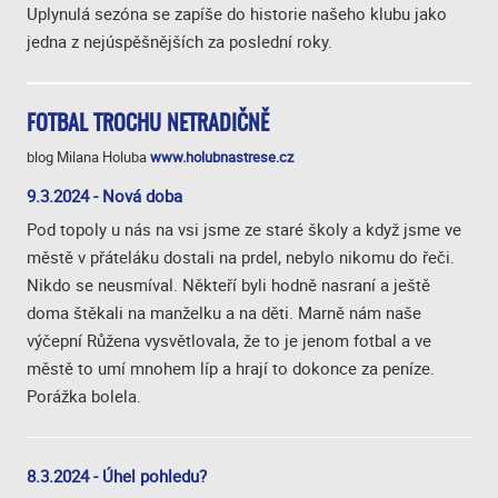
Uplynulá sezóna se zapíše do historie našeho klubu jako
jedna z nejúspěšnějších za poslední roky.
FOTBAL TROCHU NETRADIČNĚ
blog Milana Holuba
www.holubnastrese.cz
9.3.2024 - Nová doba
Pod topoly u nás na vsi jsme ze staré školy a když jsme ve
městě v přáteláku dostali na prdel, nebylo nikomu do řeči.
Nikdo se neusmíval. Někteří byli hodně nasraní a ještě
doma štěkali na manželku a na děti. Marně nám naše
výčepní Růžena vysvětlovala, že to je jenom fotbal a ve
městě to umí mnohem líp a hrají to dokonce za peníze.
Porážka bolela.
8.3.2024 - Úhel pohledu?