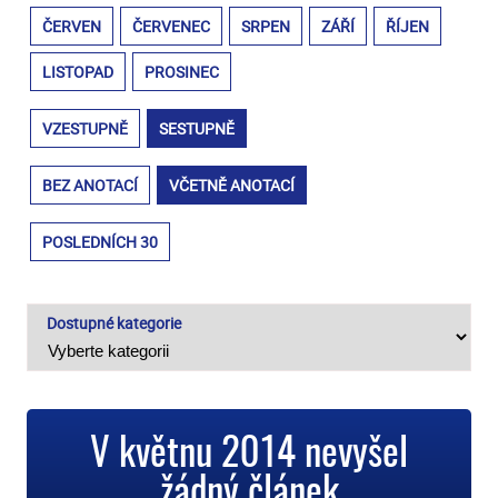
ČERVEN
ČERVENEC
SRPEN
ZÁŘÍ
ŘÍJEN
LISTOPAD
PROSINEC
VZESTUPNĚ
SESTUPNĚ
BEZ ANOTACÍ
VČETNĚ ANOTACÍ
POSLEDNÍCH 30
Dostupné kategorie
V květnu 2014 nevyšel
žádný článek