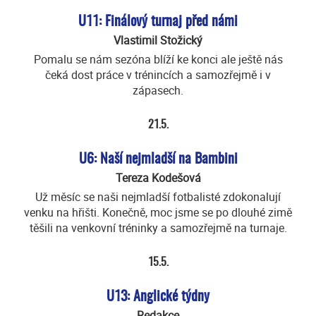
U11: Finálový turnaj před námi
Vlastimil Stožický
Pomalu se nám sezóna blíží ke konci ale ještě nás
čeká dost práce v trénincích a samozřejmě i v
zápasech.
21.5.
U6: Naší nejmladší na Bambini
Tereza Kodešová
Už měsíc se naši nejmladší fotbalisté zdokonalují
venku na hřišti. Konečně, moc jsme se po dlouhé zimě
těšili na venkovní tréninky a samozřejmě na turnaje.
15.5.
U13: Anglické týdny
Redakce