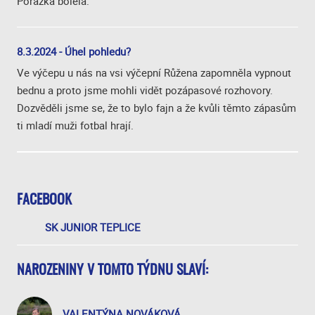
Porážka bolela.
8.3.2024 - Úhel pohledu?
Ve výčepu u nás na vsi výčepní Růžena zapomněla vypnout
bednu a proto jsme mohli vidět pozápasové rozhovory.
Dozvěděli jsme se, že to bylo fajn a že kvůli těmto zápasům
ti mladí muži fotbal hrají.
FACEBOOK
SK JUNIOR TEPLICE
NAROZENINY V TOMTO TÝDNU SLAVÍ:
VALENTÝNA NOVÁKOVÁ