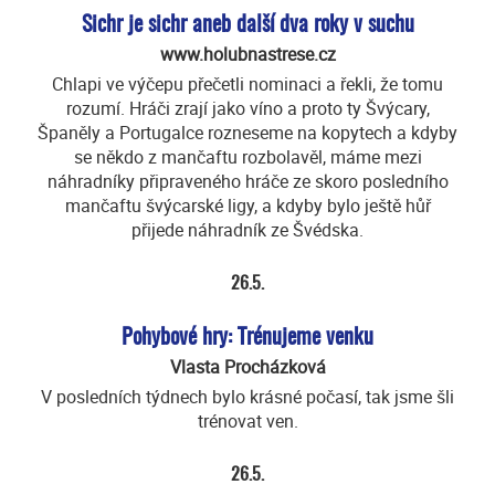
Sichr je sichr aneb další dva roky v suchu
www.holubnastrese.cz
Chlapi ve výčepu přečetli nominaci a řekli, že tomu
rozumí. Hráči zrají jako víno a proto ty Švýcary,
Španěly a Portugalce rozneseme na kopytech a kdyby
se někdo z mančaftu rozbolavěl, máme mezi
náhradníky připraveného hráče ze skoro posledního
mančaftu švýcarské ligy, a kdyby bylo ještě hůř
přijede náhradník ze Švédska.
26.5.
Pohybové hry: Trénujeme venku
Vlasta Procházková
V posledních týdnech bylo krásné počasí, tak jsme šli
trénovat ven.
26.5.