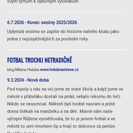
svým týmům k výborným výsledkům.
6.7.2026 - Konec sezóny 2025/2026
Uplynulá sezóna se zapíše do historie našeho klubu jako
jedna z nejúspěšnějších za poslední roky.
FOTBAL TROCHU NETRADIČNĚ
blog Milana Holuba
www.holubnastrese.cz
9.3.2024 - Nová doba
Pod topoly u nás na vsi jsme ze staré školy a když jsme ve
městě v přáteláku dostali na prdel, nebylo nikomu do řeči.
Nikdo se neusmíval. Někteří byli hodně nasraní a ještě
doma štěkali na manželku a na děti. Marně nám naše
výčepní Růžena vysvětlovala, že to je jenom fotbal a ve
městě to umí mnohem líp a hrají to dokonce za peníze.