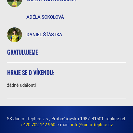
ADÉLA SOKOLOVÁ
DANIEL ŠŤÁSTKA
GRATULUJEME
HRAJE SE O VÍKENDU:
žádné události
SK Junior Teplice z.s., Proboštovská 1987, 41501 Teplice tel:
+420 702 142 960
e-mail:
info@juniorteplice.cz