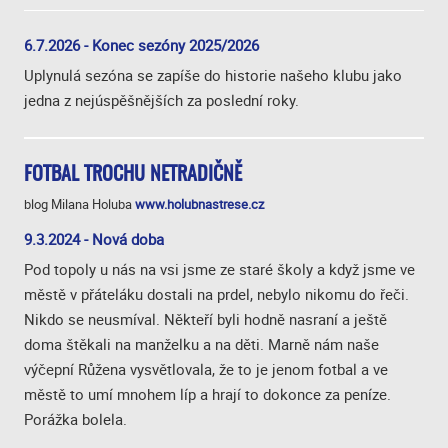
6.7.2026 - Konec sezóny 2025/2026
Uplynulá sezóna se zapíše do historie našeho klubu jako
jedna z nejúspěšnějších za poslední roky.
FOTBAL TROCHU NETRADIČNĚ
blog Milana Holuba
www.holubnastrese.cz
9.3.2024 - Nová doba
Pod topoly u nás na vsi jsme ze staré školy a když jsme ve
městě v přáteláku dostali na prdel, nebylo nikomu do řeči.
Nikdo se neusmíval. Někteří byli hodně nasraní a ještě
doma štěkali na manželku a na děti. Marně nám naše
výčepní Růžena vysvětlovala, že to je jenom fotbal a ve
městě to umí mnohem líp a hrají to dokonce za peníze.
Porážka bolela.