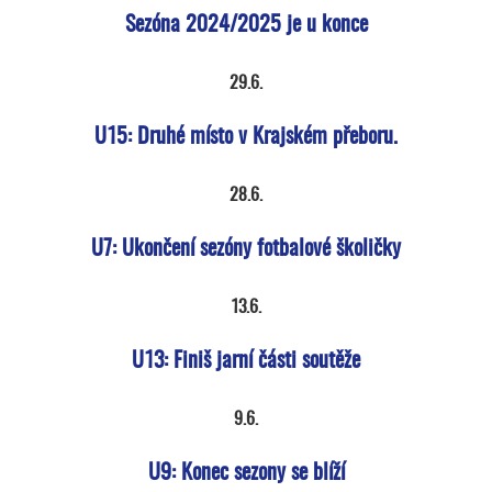
Sezóna 2024/2025 je u konce
29.6.
U15: Druhé místo v Krajském přeboru.
28.6.
U7: Ukončení sezóny fotbalové školičky
13.6.
U13: Finiš jarní části soutěže
9.6.
U9: Konec sezony se blíží