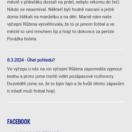
městě v přáteláku dostali na prdel, nebylo nikomu do řeči.
Nikdo se neusmíval. Někteří byli hodně nasraní a ještě
doma štěkali na manželku a na děti. Marně nám naše
výčepní Růžena vysvětlovala, že to je jenom fotbal a ve
městě to umí mnohem líp a hrají to dokonce za peníze.
Porážka bolela.
8.3.2024 - Úhel pohledu?
Ve výčepu u nás na vsi výčepní Růžena zapomněla vypnout
bednu a proto jsme mohli vidět pozápasové rozhovory.
Dozvěděli jsme se, že to bylo fajn a že kvůli těmto zápasům
ti mladí muži fotbal hrají.
FACEBOOK