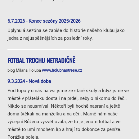
6.7.2026 - Konec sezóny 2025/2026
Uplynulá sezóna se zapíše do historie našeho klubu jako
jedna z nejúspěšnějších za poslední roky.
FOTBAL TROCHU NETRADIČNĚ
blog Milana Holuba
www.holubnastrese.cz
9.3.2024 - Nová doba
Pod topoly u nás na vsi jsme ze staré školy a když jsme ve
městě v přáteláku dostali na prdel, nebylo nikomu do řeči.
Nikdo se neusmíval. Někteří byli hodně nasraní a ještě
doma štěkali na manželku a na děti. Marně nám naše
výčepní Růžena vysvětlovala, že to je jenom fotbal a ve
městě to umí mnohem líp a hrají to dokonce za peníze.
Porážka bolela.