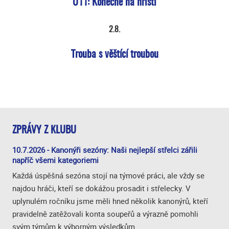
U11: Konečně na hřišti
2.8.
Trouba s věštící troubou
ZPRÁVY Z KLUBU
10.7.2026 - Kanonýři sezóny: Naši nejlepší střelci zářili
napříč všemi kategoriemi
Každá úspěšná sezóna stojí na týmové práci, ale vždy se
najdou hráči, kteří se dokážou prosadit i střelecky. V
uplynulém ročníku jsme měli hned několik kanonýrů, kteří
pravidelně zatěžovali konta soupeřů a výrazně pomohli
svým týmům k výborným výsledkům.