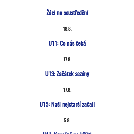
Žáci na soustředění
18.8.
U11: Co nás čeká
17.8.
U13: Začátek sezóny
17.8.
U15: Naši nejstarší začali
5.8.