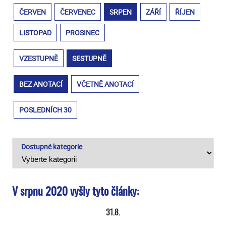
ČERVEN
ČERVENEC
SRPEN
ZÁŘÍ
ŘÍJEN
LISTOPAD
PROSINEC
VZESTUPNĚ
SESTUPNĚ
BEZ ANOTACÍ
VČETNĚ ANOTACÍ
POSLEDNÍCH 30
Dostupné kategorie
V srpnu 2020 vyšly tyto články:
31.8.