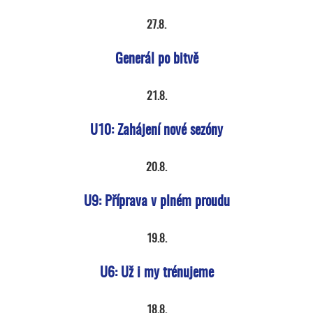
27.8.
Generál po bitvě
21.8.
U10: Zahájení nové sezóny
20.8.
U9: Příprava v plném proudu
19.8.
U6: Už i my trénujeme
18.8.