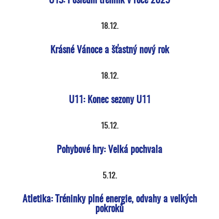
U13: Poslední trénink v roce 2025
18.12.
Krásné Vánoce a šťastný nový rok
18.12.
U11: Konec sezony U11
15.12.
Pohybové hry: Velká pochvala
5.12.
Atletika: Tréninky plné energie, odvahy a velkých
pokroků