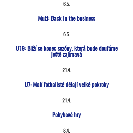
6.5.
Muži: Back in the business
6.5.
U19: Blíží se konec sezóny, která bude doufáme
ještě zajímavá
21.4.
U7: Malí fotbalisté dělají velké pokroky
21.4.
Pohybové hry
8.4.