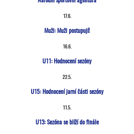
Národní sportovní agentura
17.6.
Muži: Muži postupují!
16.6.
U11: Hodnocení sezóny
22.5.
U15: Hodnocení jarní části sezóny
11.5.
U13: Sezóna se blíží do finále