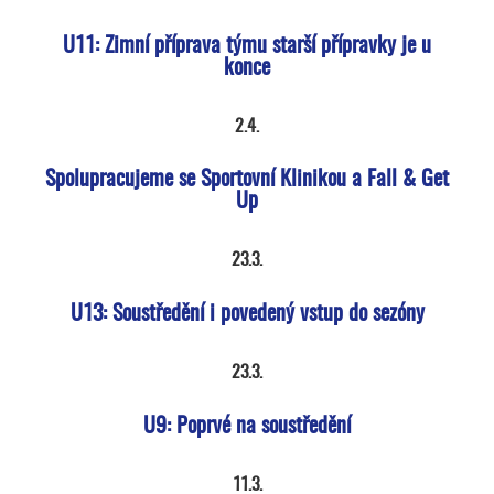
U11: Zimní příprava týmu starší přípravky je u
konce
2.4.
Spolupracujeme se Sportovní Klinikou a Fall & Get
Up
23.3.
U13: Soustředění i povedený vstup do sezóny
23.3.
U9: Poprvé na soustředění
11.3.