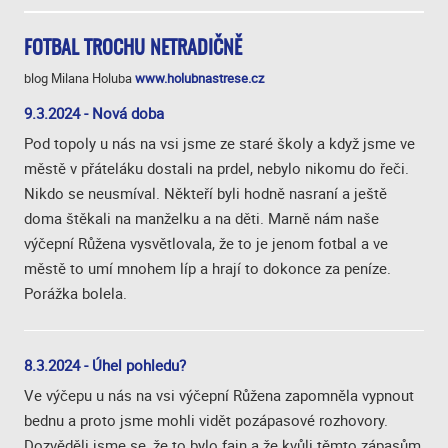
FOTBAL TROCHU NETRADIČNĚ
blog Milana Holuba
www.holubnastrese.cz
9.3.2024 - Nová doba
Pod topoly u nás na vsi jsme ze staré školy a když jsme ve
městě v přáteláku dostali na prdel, nebylo nikomu do řeči.
Nikdo se neusmíval. Někteří byli hodně nasraní a ještě
doma štěkali na manželku a na děti. Marně nám naše
výčepní Růžena vysvětlovala, že to je jenom fotbal a ve
městě to umí mnohem líp a hrají to dokonce za peníze.
Porážka bolela.
8.3.2024 - Úhel pohledu?
Ve výčepu u nás na vsi výčepní Růžena zapomněla vypnout
bednu a proto jsme mohli vidět pozápasové rozhovory.
Dozvěděli jsme se, že to bylo fajn a že kvůli těmto zápasům