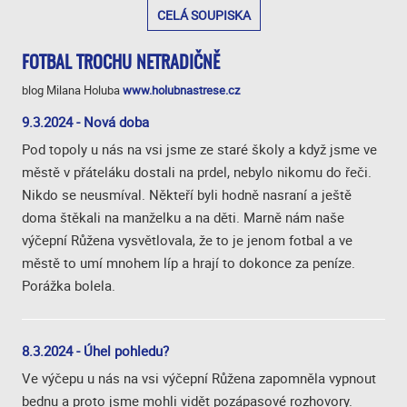
CELÁ SOUPISKA
FOTBAL TROCHU NETRADIČNĚ
blog Milana Holuba
www.holubnastrese.cz
9.3.2024 - Nová doba
Pod topoly u nás na vsi jsme ze staré školy a když jsme ve
městě v přáteláku dostali na prdel, nebylo nikomu do řeči.
Nikdo se neusmíval. Někteří byli hodně nasraní a ještě
doma štěkali na manželku a na děti. Marně nám naše
výčepní Růžena vysvětlovala, že to je jenom fotbal a ve
městě to umí mnohem líp a hrají to dokonce za peníze.
Porážka bolela.
8.3.2024 - Úhel pohledu?
Ve výčepu u nás na vsi výčepní Růžena zapomněla vypnout
bednu a proto jsme mohli vidět pozápasové rozhovory.