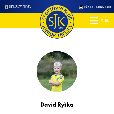
CHCI SE STÁT ČLENEM
NÁVOD REGISTRACE FAČR
MENU
David
Ryška