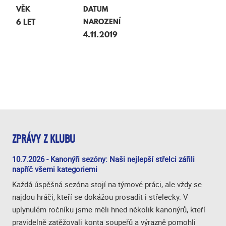
VĚK
DATUM
6 LET
NAROZENÍ
4.11.2019
ZPRÁVY Z KLUBU
10.7.2026 - Kanonýři sezóny: Naši nejlepší střelci zářili
napříč všemi kategoriemi
Každá úspěšná sezóna stojí na týmové práci, ale vždy se
najdou hráči, kteří se dokážou prosadit i střelecky. V
uplynulém ročníku jsme měli hned několik kanonýrů, kteří
pravidelně zatěžovali konta soupeřů a výrazně pomohli