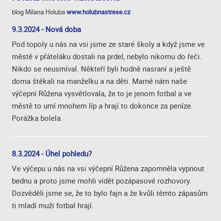
blog Milana Holuba
www.holubnastrese.cz
9.3.2024 - Nová doba
Pod topoly u nás na vsi jsme ze staré školy a když jsme ve
městě v přáteláku dostali na prdel, nebylo nikomu do řeči.
Nikdo se neusmíval. Někteří byli hodně nasraní a ještě
doma štěkali na manželku a na děti. Marně nám naše
výčepní Růžena vysvětlovala, že to je jenom fotbal a ve
městě to umí mnohem líp a hrají to dokonce za peníze.
Porážka bolela.
8.3.2024 - Úhel pohledu?
Ve výčepu u nás na vsi výčepní Růžena zapomněla vypnout
bednu a proto jsme mohli vidět pozápasové rozhovory.
Dozvěděli jsme se, že to bylo fajn a že kvůli těmto zápasům
ti mladí muži fotbal hrají.