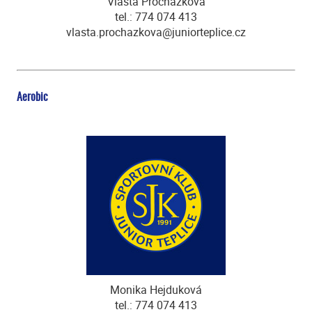
Vlasta Procházková
tel.: 774 074 413
vlasta.prochazkova@juniorteplice.cz
Aerobic
Monika Hejduková
tel.: 774 074 413