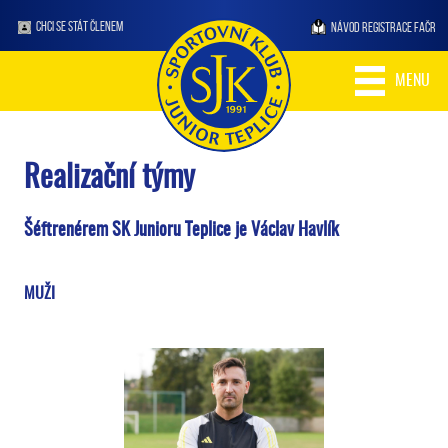
CHCI SE STÁT ČLENEM
NÁVOD REGISTRACE FAČR
MENU
Realizační týmy
Šéftrenérem SK Junioru Teplice je Václav Havlík
MUŽI