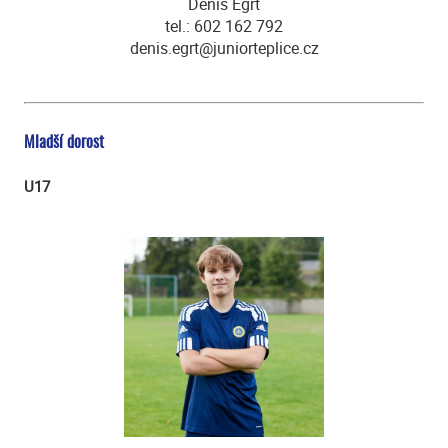
Denis Egrt
tel.: 602 162 792
denis.egrt@juniorteplice.cz
Mladší dorost
U17