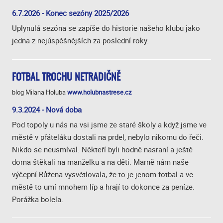
6.7.2026 - Konec sezóny 2025/2026
Uplynulá sezóna se zapíše do historie našeho klubu jako
jedna z nejúspěšnějších za poslední roky.
FOTBAL TROCHU NETRADIČNĚ
blog Milana Holuba
www.holubnastrese.cz
9.3.2024 - Nová doba
Pod topoly u nás na vsi jsme ze staré školy a když jsme ve
městě v přáteláku dostali na prdel, nebylo nikomu do řeči.
Nikdo se neusmíval. Někteří byli hodně nasraní a ještě
doma štěkali na manželku a na děti. Marně nám naše
výčepní Růžena vysvětlovala, že to je jenom fotbal a ve
městě to umí mnohem líp a hrají to dokonce za peníze.
Porážka bolela.