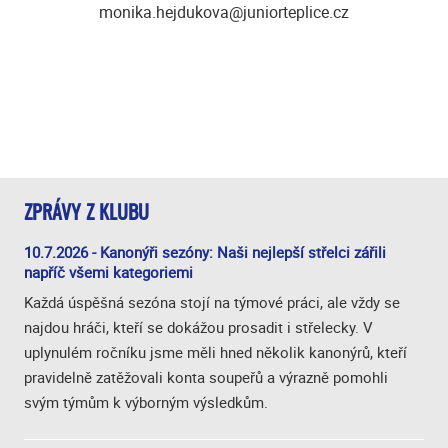
monika.hejdukova@juniorteplice.cz
ZPRÁVY Z KLUBU
10.7.2026 - Kanonýři sezóny: Naši nejlepší střelci zářili
napříč všemi kategoriemi
Každá úspěšná sezóna stojí na týmové práci, ale vždy se
najdou hráči, kteří se dokážou prosadit i střelecky. V
uplynulém ročníku jsme měli hned několik kanonýrů, kteří
pravidelně zatěžovali konta soupeřů a výrazně pomohli
svým týmům k výborným výsledkům.