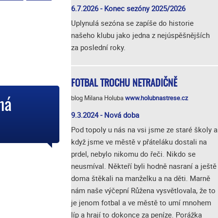
6.7.2026 - Konec sezóny 2025/2026
Uplynulá sezóna se zapíše do historie
našeho klubu jako jedna z nejúspěšnějších
za poslední roky.
FOTBAL TROCHU NETRADIČNĚ
blog Milana Holuba
www.holubnastrese.cz
ná
9.3.2024 - Nová doba
Pod topoly u nás na vsi jsme ze staré školy a
když jsme ve městě v přáteláku dostali na
prdel, nebylo nikomu do řeči. Nikdo se
neusmíval. Někteří byli hodně nasraní a ještě
doma štěkali na manželku a na děti. Marně
nám naše výčepní Růžena vysvětlovala, že to
je jenom fotbal a ve městě to umí mnohem
líp a hrají to dokonce za peníze. Porážka