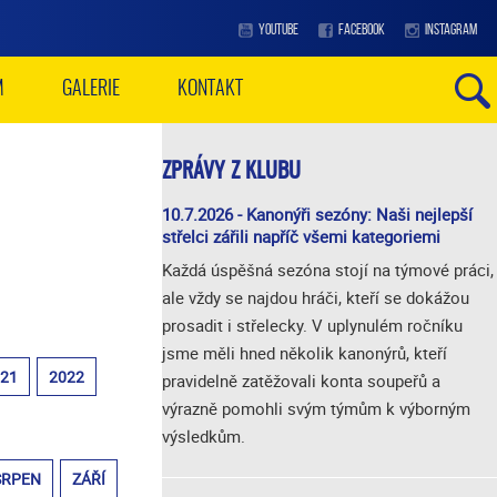
YOUTUBE
FACEBOOK
INSTAGRAM
M
GALERIE
KONTAKT
ZPRÁVY Z KLUBU
10.7.2026 - Kanonýři sezóny: Naši nejlepší
střelci zářili napříč všemi kategoriemi
Každá úspěšná sezóna stojí na týmové práci,
ale vždy se najdou hráči, kteří se dokážou
prosadit i střelecky. V uplynulém ročníku
jsme měli hned několik kanonýrů, kteří
021
2022
pravidelně zatěžovali konta soupeřů a
výrazně pomohli svým týmům k výborným
výsledkům.
SRPEN
ZÁŘÍ