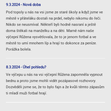
9.3.2024 - Nová doba
Pod topoly u nás na vsi jsme ze staré školy a když jsme ve
městě v přáteláku dostali na prdel, nebylo nikomu do řeči.
Nikdo se neusmíval. Někteří byli hodně nasraní a ještě
doma štěkali na manželku a na děti. Marně nám naše
výčepní Růžena vysvětlovala, že to je jenom fotbal a ve
městě to umí mnohem líp a hrají to dokonce za peníze.
Porážka bolela.
8.3.2024 - Úhel pohledu?
Ve výčepu u nás na vsi výčepní Růžena zapomněla vypnout
bednu a proto jsme mohli vidět pozápasové rozhovory.
Dozvěděli jsme se, že to bylo fajn a že kvůli těmto zápasům
ti mladí muži fotbal hrají.