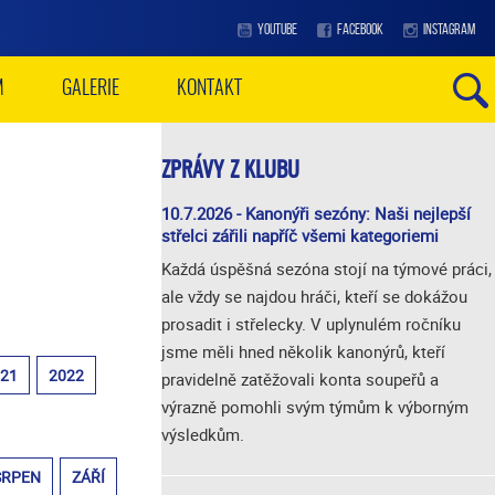
YOUTUBE
FACEBOOK
INSTAGRAM
M
GALERIE
KONTAKT
ZPRÁVY Z KLUBU
10.7.2026 - Kanonýři sezóny: Naši nejlepší
střelci zářili napříč všemi kategoriemi
Každá úspěšná sezóna stojí na týmové práci,
ale vždy se najdou hráči, kteří se dokážou
prosadit i střelecky. V uplynulém ročníku
jsme měli hned několik kanonýrů, kteří
021
2022
pravidelně zatěžovali konta soupeřů a
výrazně pomohli svým týmům k výborným
výsledkům.
SRPEN
ZÁŘÍ