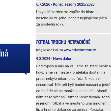
6.7.2026 - Konec sezóny 2025/2026
Uplynulá sezóna se zapíše do historie
našeho klubu jako jedna z nejúspěšnějších
za poslední roky.
FOTBAL TROCHU NETRADIČNĚ
blog Milana Holuba
www.holubnastrese.cz
dná
9.3.2024 - Nová doba
Pod topoly u nás na vsi jsme ze staré školy a
když jsme ve městě v přáteláku dostali na
prdel, nebylo nikomu do řeči. Nikdo se
neusmíval. Někteří byli hodně nasraní a ještě
doma štěkali na manželku a na děti. Marně
nám naše výčepní Růžena vysvětlovala, že to
je jenom fotbal a ve městě to umí mnohem
líp a hrají to dokonce za peníze. Porážka