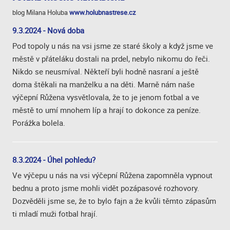
blog Milana Holuba
www.holubnastrese.cz
9.3.2024 - Nová doba
Pod topoly u nás na vsi jsme ze staré školy a když jsme ve
městě v přáteláku dostali na prdel, nebylo nikomu do řeči.
Nikdo se neusmíval. Někteří byli hodně nasraní a ještě
doma štěkali na manželku a na děti. Marně nám naše
výčepní Růžena vysvětlovala, že to je jenom fotbal a ve
městě to umí mnohem líp a hrají to dokonce za peníze.
Porážka bolela.
8.3.2024 - Úhel pohledu?
Ve výčepu u nás na vsi výčepní Růžena zapomněla vypnout
bednu a proto jsme mohli vidět pozápasové rozhovory.
Dozvěděli jsme se, že to bylo fajn a že kvůli těmto zápasům
ti mladí muži fotbal hrají.