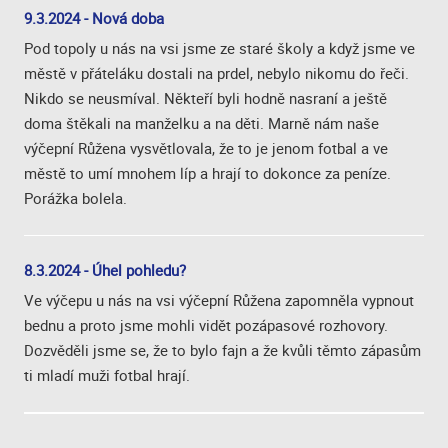
9.3.2024 - Nová doba
Pod topoly u nás na vsi jsme ze staré školy a když jsme ve
městě v přáteláku dostali na prdel, nebylo nikomu do řeči.
Nikdo se neusmíval. Někteří byli hodně nasraní a ještě
doma štěkali na manželku a na děti. Marně nám naše
výčepní Růžena vysvětlovala, že to je jenom fotbal a ve
městě to umí mnohem líp a hrají to dokonce za peníze.
Porážka bolela.
8.3.2024 - Úhel pohledu?
Ve výčepu u nás na vsi výčepní Růžena zapomněla vypnout
bednu a proto jsme mohli vidět pozápasové rozhovory.
Dozvěděli jsme se, že to bylo fajn a že kvůli těmto zápasům
ti mladí muži fotbal hrají.