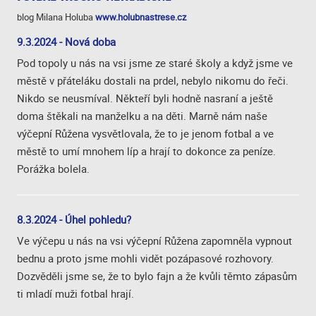
blog Milana Holuba
www.holubnastrese.cz
9.3.2024 - Nová doba
Pod topoly u nás na vsi jsme ze staré školy a když jsme ve
městě v přáteláku dostali na prdel, nebylo nikomu do řeči.
Nikdo se neusmíval. Někteří byli hodně nasraní a ještě
doma štěkali na manželku a na děti. Marně nám naše
výčepní Růžena vysvětlovala, že to je jenom fotbal a ve
městě to umí mnohem líp a hrají to dokonce za peníze.
Porážka bolela.
8.3.2024 - Úhel pohledu?
Ve výčepu u nás na vsi výčepní Růžena zapomněla vypnout
bednu a proto jsme mohli vidět pozápasové rozhovory.
Dozvěděli jsme se, že to bylo fajn a že kvůli těmto zápasům
ti mladí muži fotbal hrají.