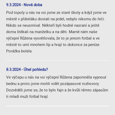
9.3.2024 - Nová doba
Pod topoly u nás na vsi jsme ze staré školy a když jsme ve
městě v přáteláku dostali na prdel, nebylo nikomu do řeči.
Nikdo se neusmíval. Někteří byli hodně nasraní a ještě
doma štěkali na manželku a na děti. Marně nám naše
výčepní Růžena vysvětlovala, že to je jenom fotbal a ve
městě to umí mnohem líp a hrají to dokonce za peníze.
Porážka bolela.
8.3.2024 - Úhel pohledu?
Ve výčepu u nás na vsi výčepní Růžena zapomněla vypnout
bednu a proto jsme mohli vidět pozápasové rozhovory.
Dozvěděli jsme se, že to bylo fajn a že kvůli těmto zápasům
ti mladí muži fotbal hrají.