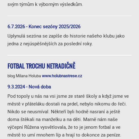
svým týmům k výborným výsledkům.
6.7.2026 - Konec sezóny 2025/2026
Uplynulá sezóna se zapíše do historie našeho klubu jako
jedna z nejúspěšnějších za poslední roky.
FOTBAL TROCHU NETRADIČNĚ
blog Milana Holuba
www.holubnastrese.cz
9.3.2024 - Nová doba
Pod topoly u nás na vsi jsme ze staré školy a když jsme ve
městě v přáteláku dostali na prdel, nebylo nikomu do řeči.
Nikdo se neusmíval. Někteří byli hodně nasraní a ještě
doma štěkali na manželku a na děti. Marně nám naše
výčepní Růžena vysvětlovala, že to je jenom fotbal a ve
městě to umí mnohem líp a hrají to dokonce za peníze.