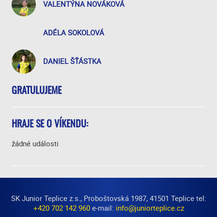
VALENTÝNA NOVÁKOVÁ
ADÉLA SOKOLOVÁ
DANIEL ŠŤÁSTKA
GRATULUJEME
HRAJE SE O VÍKENDU:
žádné události
SK Junior Teplice z.s., Proboštovská 1987, 41501 Teplice tel:
+420 702 142 960
e-mail:
info@juniorteplice.cz