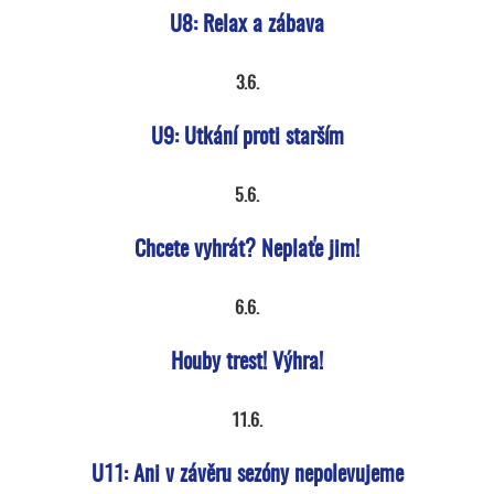
U8: Relax a zábava
3.6.
U9: Utkání proti starším
5.6.
Chcete vyhrát? Neplaťe jim!
6.6.
Houby trest! Výhra!
11.6.
U11: Ani v závěru sezóny nepolevujeme