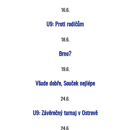
16.6.
U9: Proti rodičům
18.6.
Brno?
19.6.
Všude dobře, Souček nejlépe
24.6.
U9: Závěrečný turnaj v Ostrově
24.6.