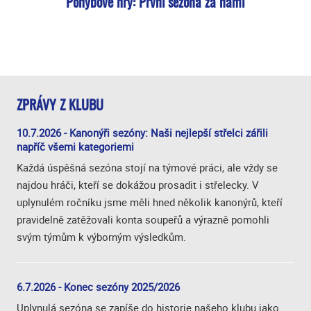
Pohybové hry: První sezona za námi
ZPRÁVY Z KLUBU
10.7.2026 - Kanonýři sezóny: Naši nejlepší střelci zářili
napříč všemi kategoriemi
Každá úspěšná sezóna stojí na týmové práci, ale vždy se
najdou hráči, kteří se dokážou prosadit i střelecky. V
uplynulém ročníku jsme měli hned několik kanonýrů, kteří
pravidelně zatěžovali konta soupeřů a výrazně pomohli
svým týmům k výborným výsledkům.
6.7.2026 - Konec sezóny 2025/2026
Uplynulá sezóna se zapíše do historie našeho klubu jako