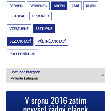
ČERVEN
ČERVENEC
SRPEN
ZÁŘÍ
ŘÍJEN
LISTOPAD
PROSINEC
VZESTUPNĚ
SESTUPNĚ
BEZ ANOTACÍ
VČETNĚ ANOTACÍ
POSLEDNÍCH 30
Dostupné kategorie
V srpnu 2016 zatím
nevyšel žádný článek