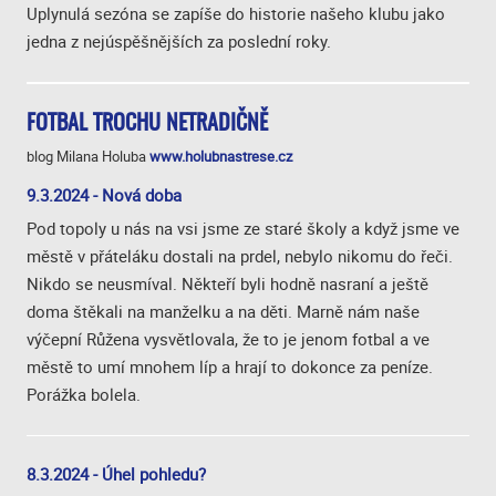
Uplynulá sezóna se zapíše do historie našeho klubu jako
jedna z nejúspěšnějších za poslední roky.
FOTBAL TROCHU NETRADIČNĚ
blog Milana Holuba
www.holubnastrese.cz
9.3.2024 - Nová doba
Pod topoly u nás na vsi jsme ze staré školy a když jsme ve
městě v přáteláku dostali na prdel, nebylo nikomu do řeči.
Nikdo se neusmíval. Někteří byli hodně nasraní a ještě
doma štěkali na manželku a na děti. Marně nám naše
výčepní Růžena vysvětlovala, že to je jenom fotbal a ve
městě to umí mnohem líp a hrají to dokonce za peníze.
Porážka bolela.
8.3.2024 - Úhel pohledu?