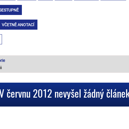
SESTUPNĚ
VČETNĚ ANOTACÍ
rie
V červnu 2012 nevyšel žádný článe