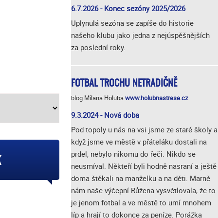
6.7.2026 - Konec sezóny 2025/2026
Uplynulá sezóna se zapíše do historie
našeho klubu jako jedna z nejúspěšnějších
za poslední roky.
FOTBAL TROCHU NETRADIČNĚ
blog Milana Holuba
www.holubnastrese.cz
9.3.2024 - Nová doba
Pod topoly u nás na vsi jsme ze staré školy a
když jsme ve městě v přáteláku dostali na
prdel, nebylo nikomu do řeči. Nikdo se
k
neusmíval. Někteří byli hodně nasraní a ještě
doma štěkali na manželku a na děti. Marně
nám naše výčepní Růžena vysvětlovala, že to
je jenom fotbal a ve městě to umí mnohem
líp a hrají to dokonce za peníze. Porážka