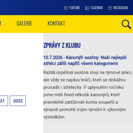
YOUTUBE
FACEBOOK
INSTAGRAM
M
GALERIE
KONTAKT
ZPRÁVY Z KLUBU
10.7.2026 - Kanonýři sezóny: Naši nejlepší
střelci zářili napříč všemi kategoriemi
Každá úspěšná sezóna stojí na týmové práci,
ale vždy se najdou hráči, kteří se dokážou
prosadit i střelecky. V uplynulém ročníku
jsme měli hned několik kanonýrů, kteří
021
2022
pravidelně zatěžovali konta soupeřů a
výrazně pomohli svým týmům k výborným
výsledkům.