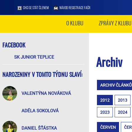
CHCI SE STÁT ČLENEM
NÁVOD REGISTRACE FAČR
O KLUBU
ZPRÁVY Z KLUBU
FACEBOOK
SK JUNIOR TEPLICE
Archiv
NAROZENINY V TOMTO TÝDNU SLAVÍ:
ARCHIV ČLÁNKŮ
VALENTÝNA NOVÁKOVÁ
2012
2013
ADÉLA SOKOLOVÁ
2023
2024
ČERVEN
ČER
DANIEL ŠŤÁSTKA