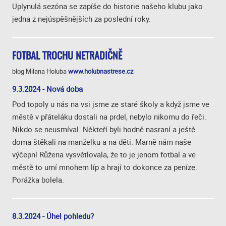
Uplynulá sezóna se zapíše do historie našeho klubu jako
jedna z nejúspěšnějších za poslední roky.
FOTBAL TROCHU NETRADIČNĚ
blog Milana Holuba
www.holubnastrese.cz
9.3.2024 - Nová doba
Pod topoly u nás na vsi jsme ze staré školy a když jsme ve
městě v přáteláku dostali na prdel, nebylo nikomu do řeči.
Nikdo se neusmíval. Někteří byli hodně nasraní a ještě
doma štěkali na manželku a na děti. Marně nám naše
výčepní Růžena vysvětlovala, že to je jenom fotbal a ve
městě to umí mnohem líp a hrají to dokonce za peníze.
Porážka bolela.
8.3.2024 - Úhel pohledu?