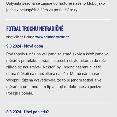
Uplynulá sezóna se zapíše do historie našeho klubu jako
jedna z nejúspěšnějších za poslední roky.
FOTBAL TROCHU NETRADIČNĚ
blog Milana Holuba
www.holubnastrese.cz
9.3.2024 - Nová doba
Pod topoly u nás na vsi jsme ze staré školy a když jsme ve
městě v přáteláku dostali na prdel, nebylo nikomu do řeči.
Nikdo se neusmíval. Někteří byli hodně nasraní a ještě
doma štěkali na manželku a na děti. Marně nám naše
výčepní Růžena vysvětlovala, že to je jenom fotbal a ve
městě to umí mnohem líp a hrají to dokonce za peníze.
Porážka bolela.
8.3.2024 - Úhel pohledu?