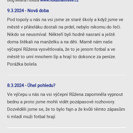
blog Milana Holuba
www.holubnastrese.cz
9.3.2024 - Nová doba
Pod topoly u nás na vsi jsme ze staré školy a když jsme ve
městě v přáteláku dostali na prdel, nebylo nikomu do řeči.
Nikdo se neusmíval. Někteří byli hodně nasraní a ještě
doma štěkali na manželku a na děti. Marně nám naše
výčepní Růžena vysvětlovala, že to je jenom fotbal a ve
městě to umí mnohem líp a hrají to dokonce za peníze.
Porážka bolela.
8.3.2024 - Úhel pohledu?
Ve výčepu u nás na vsi výčepní Růžena zapomněla vypnout
bednu a proto jsme mohli vidět pozápasové rozhovory.
Dozvěděli jsme se, že to bylo fajn a že kvůli těmto zápasům
ti mladí muži fotbal hrají.