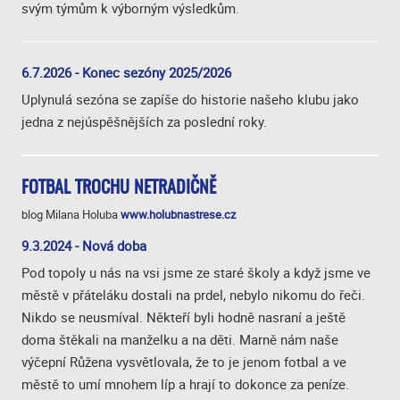
svým týmům k výborným výsledkům.
6.7.2026 - Konec sezóny 2025/2026
Uplynulá sezóna se zapíše do historie našeho klubu jako
jedna z nejúspěšnějších za poslední roky.
FOTBAL TROCHU NETRADIČNĚ
blog Milana Holuba
www.holubnastrese.cz
9.3.2024 - Nová doba
Pod topoly u nás na vsi jsme ze staré školy a když jsme ve
městě v přáteláku dostali na prdel, nebylo nikomu do řeči.
Nikdo se neusmíval. Někteří byli hodně nasraní a ještě
doma štěkali na manželku a na děti. Marně nám naše
výčepní Růžena vysvětlovala, že to je jenom fotbal a ve
městě to umí mnohem líp a hrají to dokonce za peníze.