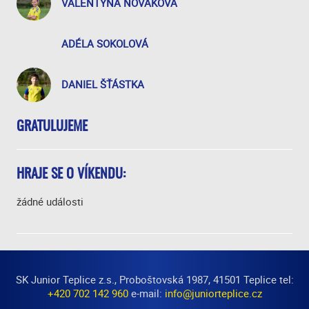
VALENTÝNA NOVÁKOVÁ
ADÉLA SOKOLOVÁ
DANIEL ŠŤÁSTKA
GRATULUJEME
HRAJE SE O VÍKENDU:
žádné události
SK Junior Teplice z.s., Proboštovská 1987, 41501 Teplice tel:
+420 702 142 960
e-mail:
info@juniorteplice.cz