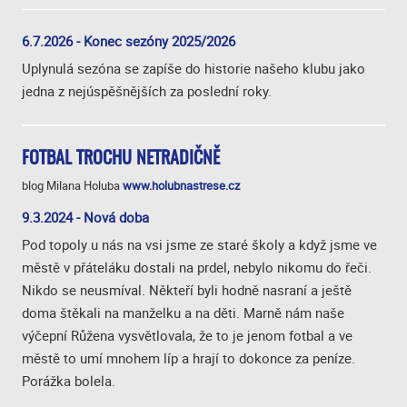
6.7.2026 - Konec sezóny 2025/2026
Uplynulá sezóna se zapíše do historie našeho klubu jako
jedna z nejúspěšnějších za poslední roky.
FOTBAL TROCHU NETRADIČNĚ
blog Milana Holuba
www.holubnastrese.cz
9.3.2024 - Nová doba
Pod topoly u nás na vsi jsme ze staré školy a když jsme ve
městě v přáteláku dostali na prdel, nebylo nikomu do řeči.
Nikdo se neusmíval. Někteří byli hodně nasraní a ještě
doma štěkali na manželku a na děti. Marně nám naše
výčepní Růžena vysvětlovala, že to je jenom fotbal a ve
městě to umí mnohem líp a hrají to dokonce za peníze.
Porážka bolela.