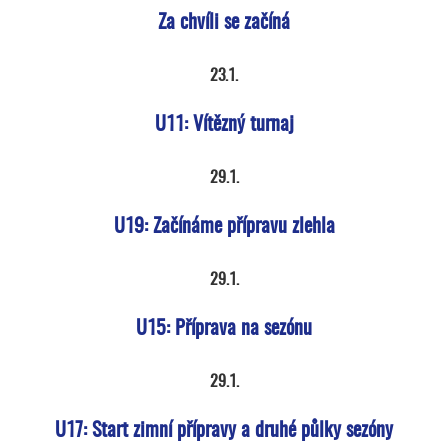
Za chvíli se začíná
23.1.
U11: Vítězný turnaj
29.1.
U19: Začínáme přípravu zlehla
29.1.
U15: Příprava na sezónu
29.1.
U17: Start zimní přípravy a druhé půlky sezóny