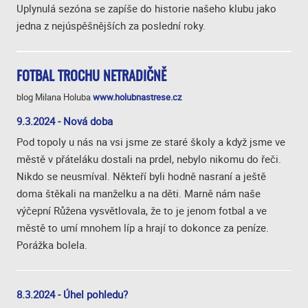
Uplynulá sezóna se zapíše do historie našeho klubu jako
jedna z nejúspěšnějších za poslední roky.
FOTBAL TROCHU NETRADIČNĚ
blog Milana Holuba
www.holubnastrese.cz
9.3.2024 - Nová doba
Pod topoly u nás na vsi jsme ze staré školy a když jsme ve
městě v přáteláku dostali na prdel, nebylo nikomu do řeči.
Nikdo se neusmíval. Někteří byli hodně nasraní a ještě
doma štěkali na manželku a na děti. Marně nám naše
výčepní Růžena vysvětlovala, že to je jenom fotbal a ve
městě to umí mnohem líp a hrají to dokonce za peníze.
Porážka bolela.
8.3.2024 - Úhel pohledu?