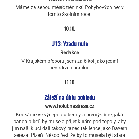
Máme za sebou měsíc tréninků Pohybových her v
tomto školním roce.
10.10.
U13: Vzadu nula
Redakce
V Krajském přeboru jsem za 6 kol jako jediní
neobdrželi branku.
11.10.
Záleží na úhlu pohledu
www.holubnastrese.cz
Koukáme ve výčepu do bedny a přemýšlíme, jaká
banda blbců by musela přijet k nám pod topoly, aby
jim naši kluci dali takový ranec tak lehce jako Bayern
seřezal Plzeň. Někdo řekl, že by to musela být stará