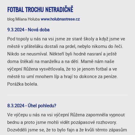
FOTBAL TROCHU NETRADIČNĚ
blog Milana Holuba
www.holubnastrese.cz
9.3.2024 - Nová doba
Pod topoly u nás na vsi jsme ze staré školy a když jsme ve
městě v přáteláku dostali na prdel, nebylo nikomu do řeči.
Nikdo se neusmíval. Někteří byli hodně nasraní a ještě
doma štěkali na manželku a na děti. Marně nám naše
výčepní Růžena vysvětlovala, že to je jenom fotbal a ve
městě to umí mnohem líp a hrají to dokonce za peníze.
Porážka bolela.
8.3.2024 - Úhel pohledu?
Ve výčepu u nás na vsi výčepní Růžena zapomněla vypnout
bednu a proto jsme mohli vidět pozápasové rozhovory.
Dozvěděli jsme se, že to bylo fajn a že kvůli těmto zápasům