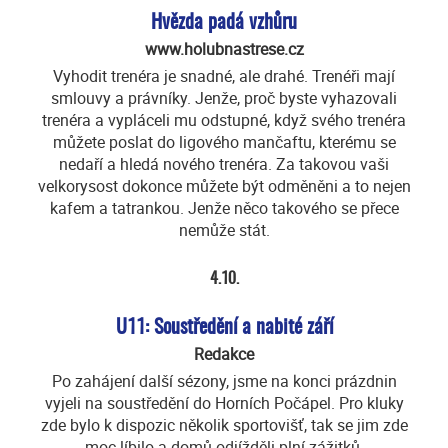
Hvězda padá vzhůru
www.holubnastrese.cz
Vyhodit trenéra je snadné, ale drahé. Trenéři mají
smlouvy a právníky. Jenže, proč byste vyhazovali
trenéra a vypláceli mu odstupné, když svého trenéra
můžete poslat do ligového mančaftu, kterému se
nedaří a hledá nového trenéra. Za takovou vaši
velkorysost dokonce můžete být odměněni a to nejen
kafem a tatrankou. Jenže něco takového se přece
nemůže stát.
4.10.
U11: Soustředění a nabité září
Redakce
Po zahájení další sézony, jsme na konci prázdnin
vyjeli na soustředění do Horních Počápel. Pro kluky
zde bylo k dispozic několik sportovišť, tak se jim zde
moc líbilo a domů odjížděli plní zážitků.