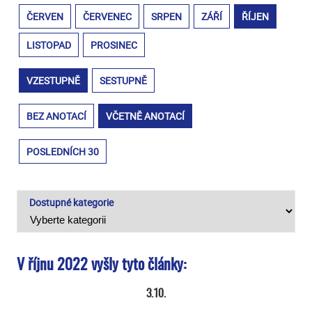
ČERVEN
ČERVENEC
SRPEN
ZÁŘÍ
ŘÍJEN
LISTOPAD
PROSINEC
VZESTUPNĚ
SESTUPNĚ
BEZ ANOTACÍ
VČETNĚ ANOTACÍ
POSLEDNÍCH 30
Dostupné kategorie
V říjnu 2022 vyšly tyto články:
3.10.