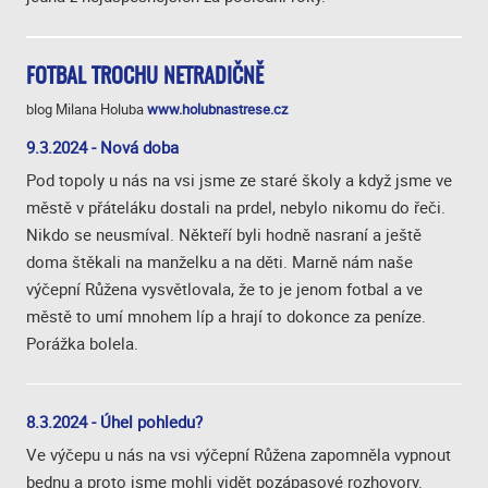
FOTBAL TROCHU NETRADIČNĚ
blog Milana Holuba
www.holubnastrese.cz
9.3.2024 - Nová doba
Pod topoly u nás na vsi jsme ze staré školy a když jsme ve
městě v přáteláku dostali na prdel, nebylo nikomu do řeči.
Nikdo se neusmíval. Někteří byli hodně nasraní a ještě
doma štěkali na manželku a na děti. Marně nám naše
výčepní Růžena vysvětlovala, že to je jenom fotbal a ve
městě to umí mnohem líp a hrají to dokonce za peníze.
Porážka bolela.
8.3.2024 - Úhel pohledu?
Ve výčepu u nás na vsi výčepní Růžena zapomněla vypnout
bednu a proto jsme mohli vidět pozápasové rozhovory.