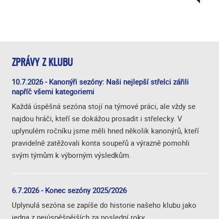
ZPRÁVY Z KLUBU
10.7.2026 - Kanonýři sezóny: Naši nejlepší střelci zářili
napříč všemi kategoriemi
Každá úspěšná sezóna stojí na týmové práci, ale vždy se
najdou hráči, kteří se dokážou prosadit i střelecky. V
uplynulém ročníku jsme měli hned několik kanonýrů, kteří
pravidelně zatěžovali konta soupeřů a výrazně pomohli
svým týmům k výborným výsledkům.
6.7.2026 - Konec sezóny 2025/2026
Uplynulá sezóna se zapíše do historie našeho klubu jako
jedna z nejúspěšnějších za poslední roky.