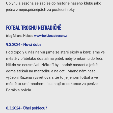
Uplynulá sezóna se zapíše do historie našeho klubu jako
jedna z nejúspěšnějších za poslední roky.
FOTBAL TROCHU NETRADIČNĚ
blog Milana Holuba
www.holubnastrese.cz
9.3.2024 - Nová doba
Pod topoly u nás na vsi jsme ze staré školy a když jsme ve
městě v přáteláku dostali na prdel, nebylo nikomu do řeči.
Nikdo se neusmíval. Někteří byli hodně nasraní a ještě
doma štěkali na manželku a na děti. Marně nám naše
výčepní Růžena vysvětlovala, že to je jenom fotbal a ve
městě to umí mnohem líp a hrají to dokonce za peníze.
Porážka bolela.
8.3.2024 - Úhel pohledu?