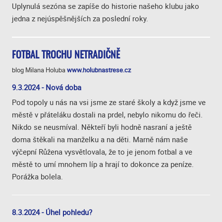
Uplynulá sezóna se zapíše do historie našeho klubu jako
jedna z nejúspěšnějších za poslední roky.
FOTBAL TROCHU NETRADIČNĚ
blog Milana Holuba
www.holubnastrese.cz
9.3.2024 - Nová doba
Pod topoly u nás na vsi jsme ze staré školy a když jsme ve
městě v přáteláku dostali na prdel, nebylo nikomu do řeči.
Nikdo se neusmíval. Někteří byli hodně nasraní a ještě
doma štěkali na manželku a na děti. Marně nám naše
výčepní Růžena vysvětlovala, že to je jenom fotbal a ve
městě to umí mnohem líp a hrají to dokonce za peníze.
Porážka bolela.
8.3.2024 - Úhel pohledu?