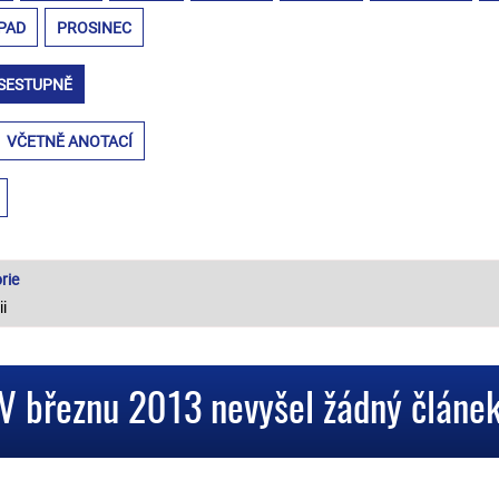
PAD
PROSINEC
SESTUPNĚ
VČETNĚ ANOTACÍ
rie
V březnu 2013 nevyšel žádný článe