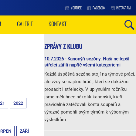
YOUTUBE
FACEBOOK
INSTAGRAM
M
GALERIE
KONTAKT
ZPRÁVY Z KLUBU
10.7.2026 - Kanonýři sezóny: Naši nejlepší
střelci zářili napříč všemi kategoriemi
Každá úspěšná sezóna stojí na týmové práci,
ale vždy se najdou hráči, kteří se dokážou
prosadit i střelecky. V uplynulém ročníku
jsme měli hned několik kanonýrů, kteří
021
2022
pravidelně zatěžovali konta soupeřů a
výrazně pomohli svým týmům k výborným
výsledkům.
SRPEN
ZÁŘÍ