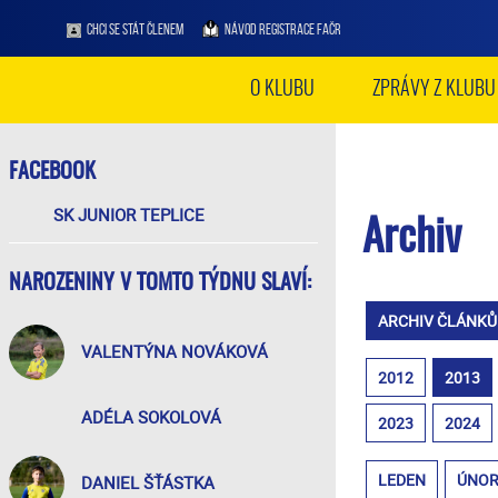
CHCI SE STÁT ČLENEM
NÁVOD REGISTRACE FAČR
O KLUBU
ZPRÁVY Z KLUBU
FACEBOOK
SK JUNIOR TEPLICE
Archiv
NAROZENINY V TOMTO TÝDNU SLAVÍ:
ARCHIV ČLÁNKŮ
VALENTÝNA NOVÁKOVÁ
2012
2013
ADÉLA SOKOLOVÁ
2023
2024
LEDEN
ÚNO
DANIEL ŠŤÁSTKA