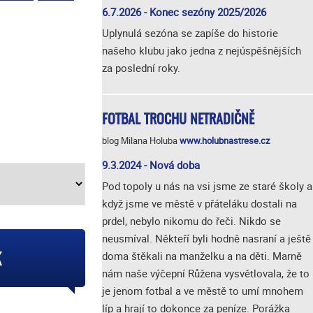
6.7.2026 - Konec sezóny 2025/2026
Uplynulá sezóna se zapíše do historie
našeho klubu jako jedna z nejúspěšnějších
za poslední roky.
FOTBAL TROCHU NETRADIČNĚ
blog Milana Holuba
www.holubnastrese.cz
9.3.2024 - Nová doba
Pod topoly u nás na vsi jsme ze staré školy a
když jsme ve městě v přáteláku dostali na
prdel, nebylo nikomu do řeči. Nikdo se
neusmíval. Někteří byli hodně nasraní a ještě
k
doma štěkali na manželku a na děti. Marně
nám naše výčepní Růžena vysvětlovala, že to
je jenom fotbal a ve městě to umí mnohem
líp a hrají to dokonce za peníze. Porážka