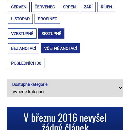
ČERVEN
ČERVENEC
SRPEN
ZÁŘÍ
ŘÍJEN
LISTOPAD
PROSINEC
VZESTUPNĚ
SESTUPNĚ
BEZ ANOTACÍ
VČETNĚ ANOTACÍ
POSLEDNÍCH 30
Dostupné kategorie
V březnu 2016 nevyšel
žádný článek