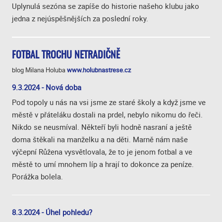
Uplynulá sezóna se zapíše do historie našeho klubu jako
jedna z nejúspěšnějších za poslední roky.
FOTBAL TROCHU NETRADIČNĚ
blog Milana Holuba
www.holubnastrese.cz
9.3.2024 - Nová doba
Pod topoly u nás na vsi jsme ze staré školy a když jsme ve
městě v přáteláku dostali na prdel, nebylo nikomu do řeči.
Nikdo se neusmíval. Někteří byli hodně nasraní a ještě
doma štěkali na manželku a na děti. Marně nám naše
výčepní Růžena vysvětlovala, že to je jenom fotbal a ve
městě to umí mnohem líp a hrají to dokonce za peníze.
Porážka bolela.
8.3.2024 - Úhel pohledu?