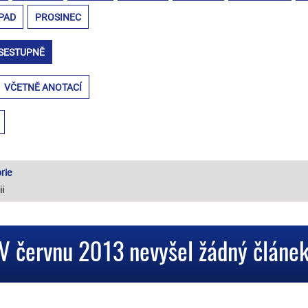
PAD
PROSINEC
SESTUPNĚ
VČETNĚ ANOTACÍ
rie
V červnu 2013 nevyšel žádný článe