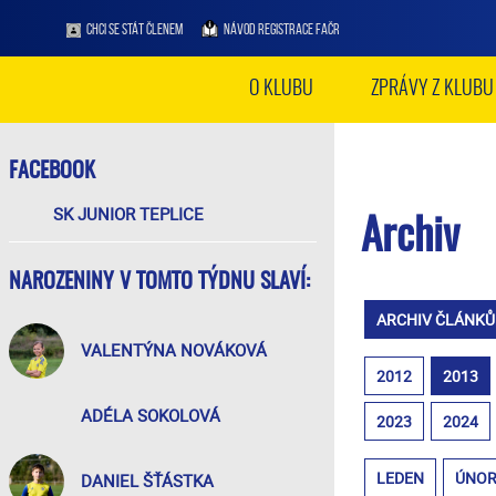
CHCI SE STÁT ČLENEM
NÁVOD REGISTRACE FAČR
O KLUBU
ZPRÁVY Z KLUBU
FACEBOOK
SK JUNIOR TEPLICE
Archiv
NAROZENINY V TOMTO TÝDNU SLAVÍ:
ARCHIV ČLÁNKŮ
VALENTÝNA NOVÁKOVÁ
2012
2013
ADÉLA SOKOLOVÁ
2023
2024
LEDEN
ÚNO
DANIEL ŠŤÁSTKA