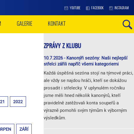
YOUTUBE
FACEBOOK
INSTAGRAM
M
GALERIE
KONTAKT
ZPRÁVY Z KLUBU
10.7.2026 - Kanonýři sezóny: Naši nejlepší
střelci zářili napříč všemi kategoriemi
Každá úspěšná sezóna stojí na týmové práci,
ale vždy se najdou hráči, kteří se dokážou
prosadit i střelecky. V uplynulém ročníku
jsme měli hned několik kanonýrů, kteří
021
2022
pravidelně zatěžovali konta soupeřů a
výrazně pomohli svým týmům k výborným
výsledkům.
SRPEN
ZÁŘÍ