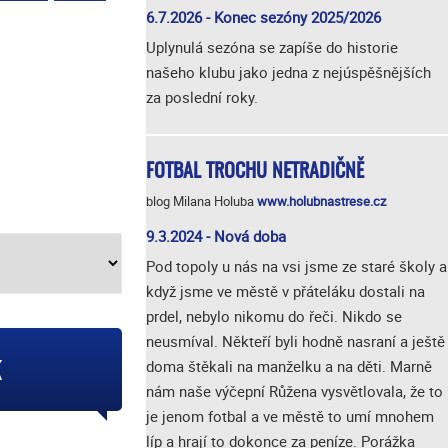
6.7.2026 - Konec sezóny 2025/2026
Uplynulá sezóna se zapíše do historie
našeho klubu jako jedna z nejúspěšnějších
za poslední roky.
FOTBAL TROCHU NETRADIČNĚ
blog Milana Holuba
www.holubnastrese.cz
9.3.2024 - Nová doba
Pod topoly u nás na vsi jsme ze staré školy a
když jsme ve městě v přáteláku dostali na
prdel, nebylo nikomu do řeči. Nikdo se
neusmíval. Někteří byli hodně nasraní a ještě
k
doma štěkali na manželku a na děti. Marně
nám naše výčepní Růžena vysvětlovala, že to
je jenom fotbal a ve městě to umí mnohem
líp a hrají to dokonce za peníze. Porážka