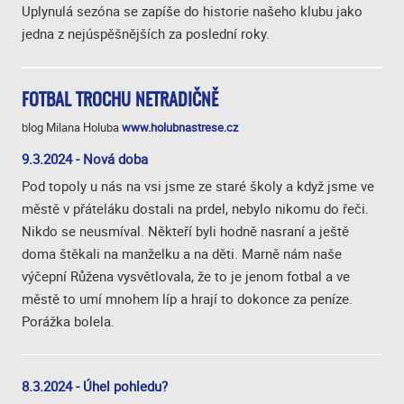
Uplynulá sezóna se zapíše do historie našeho klubu jako
jedna z nejúspěšnějších za poslední roky.
FOTBAL TROCHU NETRADIČNĚ
blog Milana Holuba
www.holubnastrese.cz
9.3.2024 - Nová doba
Pod topoly u nás na vsi jsme ze staré školy a když jsme ve
městě v přáteláku dostali na prdel, nebylo nikomu do řeči.
Nikdo se neusmíval. Někteří byli hodně nasraní a ještě
doma štěkali na manželku a na děti. Marně nám naše
výčepní Růžena vysvětlovala, že to je jenom fotbal a ve
městě to umí mnohem líp a hrají to dokonce za peníze.
Porážka bolela.
8.3.2024 - Úhel pohledu?