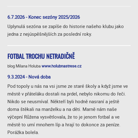
6.7.2026 - Konec sezóny 2025/2026
Uplynulá sezóna se zapíše do historie našeho klubu jako
jedna z nejúspěšnějších za poslední roky.
FOTBAL TROCHU NETRADIČNĚ
blog Milana Holuba
www.holubnastrese.cz
9.3.2024 - Nová doba
Pod topoly u nás na vsi jsme ze staré školy a když jsme ve
městě v přáteláku dostali na prdel, nebylo nikomu do řeči.
Nikdo se neusmíval. Někteří byli hodně nasraní a ještě
doma štěkali na manželku a na děti. Marně nám naše
výčepní Růžena vysvětlovala, že to je jenom fotbal a ve
městě to umí mnohem líp a hrají to dokonce za peníze.
Porážka bolela.