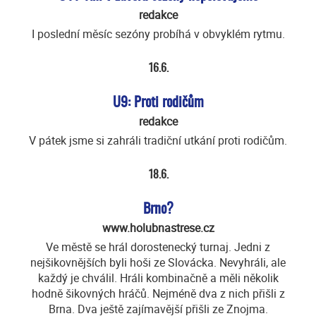
redakce
I poslední měsíc sezóny probíhá v obvyklém rytmu.
16.6.
U9: Proti rodičům
redakce
V pátek jsme si zahráli tradiční utkání proti rodičům.
18.6.
Brno?
www.holubnastrese.cz
Ve městě se hrál dorostenecký turnaj. Jedni z
nejšikovnějších byli hoši ze Slovácka. Nevyhráli, ale
každý je chválil. Hráli kombinačně a měli několik
hodně šikovných hráčů. Nejméně dva z nich přišli z
Brna. Dva ještě zajímavější přišli ze Znojma.