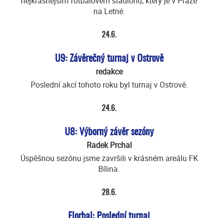
nejkrásnějším fotbalovém stadionu, který je v Praze
na Letné.
24.6.
U9: Závěrečný turnaj v Ostrově
redakce
Poslední akcí tohoto roku byl turnaj v Ostrově.
24.6.
U8: Výborný závěr sezóny
Radek Prchal
Úspěšnou sezónu jsme završili v krásném areálu FK
Bílina.
28.6.
Florbal: Poslední turnaj