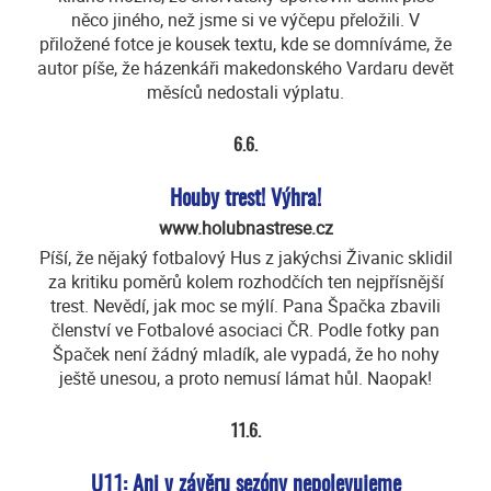
něco jiného, než jsme si ve výčepu přeložili. V
přiložené fotce je kousek textu, kde se domníváme, že
autor píše, že házenkáři makedonského Vardaru devět
měsíců nedostali výplatu.
6.6.
Houby trest! Výhra!
www.holubnastrese.cz
Píší, že nějaký fotbalový Hus z jakýchsi Živanic sklidil
za kritiku poměrů kolem rozhodčích ten nejpřísnější
trest. Nevědí, jak moc se mýlí. Pana Špačka zbavili
členství ve Fotbalové asociaci ČR. Podle fotky pan
Špaček není žádný mladík, ale vypadá, že ho nohy
ještě unesou, a proto nemusí lámat hůl. Naopak!
11.6.
U11: Ani v závěru sezóny nepolevujeme