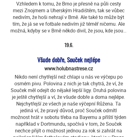
Vzhledem k tomu, že Brno je přesně na půli cesty
mezi Znojmem a Uherským Hradištěm, tak se vůbec
nedivím, že hoši nehrají v Brně. Ale také to může být
tím, že já se ve fotbale nedivím již téměř ničemu. Ale
možná, kdyby se v Brně někdo divil, že jsou, kde jsou…
19.6.
Všude dobře, Souček nejlépe
www.holubnastrese.cz
Nikdo není chytřejší než chlapi u nás ve výčepu po
osmém pivu. Polovina z nich je tak chytrá, že ví, že
Souček měl odejít do nějaké lepší ligy. Druhá polovina
je ještě chytřejší a ví, že všude dobře a doma nejlépe.
Nejchytřejší ze všech je naše výčepní Růžena. Ta
jediná ví, že pravý důvod, proč Souček odmítl
možnost hrát v sobotu třeba na Bayernu a příští týden
například v Dortmundu, spočívá v tom, že Souček
nechce přijít o možnost jednou za rok si zahrát na