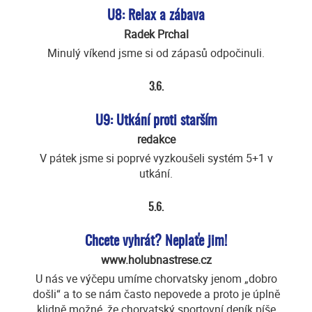
U8: Relax a zábava
Radek Prchal
Minulý víkend jsme si od zápasů odpočinuli.
3.6.
U9: Utkání proti starším
redakce
V pátek jsme si poprvé vyzkoušeli systém 5+1 v
utkání.
5.6.
Chcete vyhrát? Neplaťe jim!
www.holubnastrese.cz
U nás ve výčepu umíme chorvatsky jenom „dobro
došli“ a to se nám často nepovede a proto je úplně
klidně možné, že chorvatský sportovní deník píše