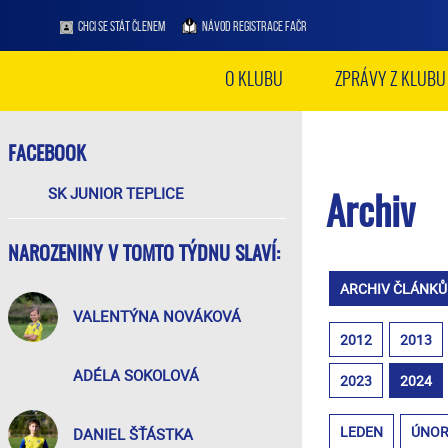
CHCI SE STÁT ČLENEM
NÁVOD REGISTRACE FAČR
O KLUBU
ZPRÁVY Z KLUBU
FACEBOOK
SK JUNIOR TEPLICE
Archiv
NAROZENINY V TOMTO TÝDNU SLAVÍ:
ARCHIV ČLÁNKŮ
VALENTÝNA NOVÁKOVÁ
2012
2013
ADÉLA SOKOLOVÁ
2023
2024
LEDEN
ÚNO
DANIEL ŠŤÁSTKA