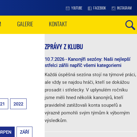
YOUTUBE
FACEBOOK
INSTAGRAM
M
GALERIE
KONTAKT
ZPRÁVY Z KLUBU
10.7.2026 - Kanonýři sezóny: Naši nejlepší
střelci zářili napříč všemi kategoriemi
Každá úspěšná sezóna stojí na týmové práci,
ale vždy se najdou hráči, kteří se dokážou
prosadit i střelecky. V uplynulém ročníku
jsme měli hned několik kanonýrů, kteří
021
2022
pravidelně zatěžovali konta soupeřů a
výrazně pomohli svým týmům k výborným
výsledkům.
SRPEN
ZÁŘÍ