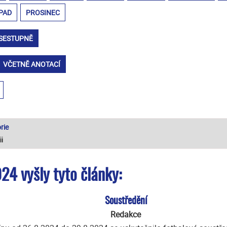
PAD
PROSINEC
SESTUPNĚ
VČETNĚ ANOTACÍ
rie
24 vyšly tyto články:
Soustředění
Redakce