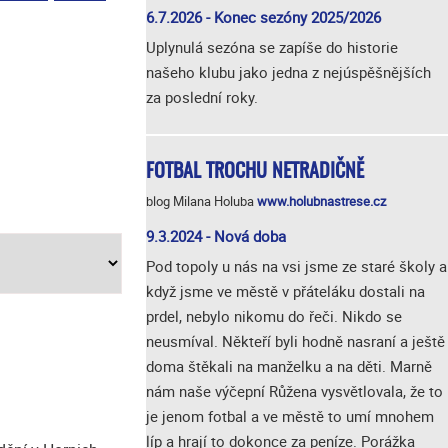
6.7.2026 - Konec sezóny 2025/2026
Uplynulá sezóna se zapíše do historie
našeho klubu jako jedna z nejúspěšnějších
za poslední roky.
FOTBAL TROCHU NETRADIČNĚ
blog Milana Holuba
www.holubnastrese.cz
9.3.2024 - Nová doba
Pod topoly u nás na vsi jsme ze staré školy a
když jsme ve městě v přáteláku dostali na
prdel, nebylo nikomu do řeči. Nikdo se
neusmíval. Někteří byli hodně nasraní a ještě
doma štěkali na manželku a na děti. Marně
nám naše výčepní Růžena vysvětlovala, že to
je jenom fotbal a ve městě to umí mnohem
líp a hrají to dokonce za peníze. Porážka