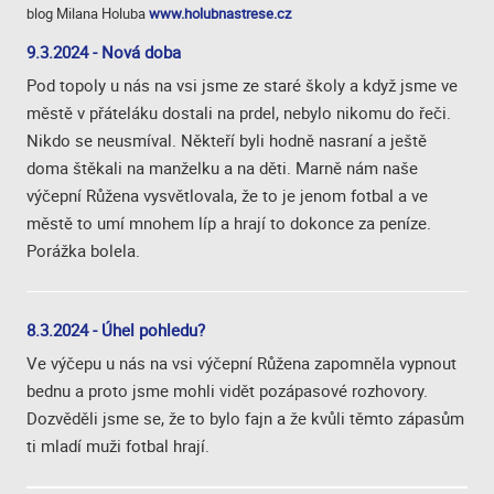
blog Milana Holuba
www.holubnastrese.cz
9.3.2024 - Nová doba
Pod topoly u nás na vsi jsme ze staré školy a když jsme ve
městě v přáteláku dostali na prdel, nebylo nikomu do řeči.
Nikdo se neusmíval. Někteří byli hodně nasraní a ještě
doma štěkali na manželku a na děti. Marně nám naše
výčepní Růžena vysvětlovala, že to je jenom fotbal a ve
městě to umí mnohem líp a hrají to dokonce za peníze.
Porážka bolela.
8.3.2024 - Úhel pohledu?
Ve výčepu u nás na vsi výčepní Růžena zapomněla vypnout
bednu a proto jsme mohli vidět pozápasové rozhovory.
Dozvěděli jsme se, že to bylo fajn a že kvůli těmto zápasům
ti mladí muži fotbal hrají.