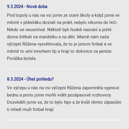
9.3.2024 - Nová doba
Pod topoly u nás na vsi jsme ze staré školy a když jsme ve
městě v přáteláku dostali na prdel, nebylo nikomu do řeči.
Nikdo se neusmíval. Někteří byli hodně nasraní a ještě
doma štěkali na manželku a na děti. Marně nám naše
výčepní Růžena vysvětlovala, že to je jenom fotbal a ve
městě to umí mnohem líp a hrají to dokonce za peníze.
Porážka bolela.
8.3.2024 - Úhel pohledu?
Ve výčepu u nás na vsi výčepní Růžena zapomněla vypnout
bednu a proto jsme mohli vidět pozápasové rozhovory.
Dozvěděli jsme se, že to bylo fajn a že kvůli těmto zápasům
ti mladí muži fotbal hrají.