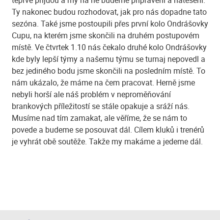
teprve přijdou a my na ně budeme připraveni a natěšeni.
Ty nakonec budou rozhodovat, jak pro nás dopadne tato
sezóna. Také jsme postoupili přes první kolo Ondrášovky
Cupu, na kterém jsme skončili na druhém postupovém
místě. Ve čtvrtek 1.10 nás čekalo druhé kolo Ondrášovky
kde byly lepší týmy a našemu týmu se turnaj nepovedl a
bez jediného bodu jsme skončili na posledním místě. To
nám ukázalo, že máme na čem pracovat. Herně jsme
nebyli horší ale náš problém v neproměňování
brankových příležitostí se stále opakuje a sráží nás.
Musíme nad tím zamakat, ale věříme, že se nám to
povede a budeme se posouvat dál. Cílem kluků i trenérů
je vyhrát obě soutěže. Takže my makáme a jedeme dál.