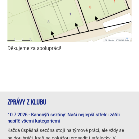
Děkujeme za spolupráci!
ZPRÁVY Z KLUBU
10.7.2026 - Kanonýři sezóny: Naši nejlepší střelci zářili
napříč všemi kategoriemi
Každá úspěšná sezóna stojí na týmové práci, ale vždy se
najdou hráči, kteří se dokážou prosadit i střelecky. V