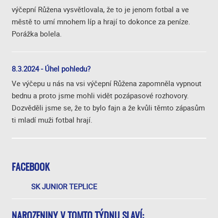
výčepní Růžena vysvětlovala, že to je jenom fotbal a ve
městě to umí mnohem líp a hrají to dokonce za peníze.
Porážka bolela.
8.3.2024 - Úhel pohledu?
Ve výčepu u nás na vsi výčepní Růžena zapomněla vypnout
bednu a proto jsme mohli vidět pozápasové rozhovory.
Dozvěděli jsme se, že to bylo fajn a že kvůli těmto zápasům
ti mladí muži fotbal hrají.
FACEBOOK
SK JUNIOR TEPLICE
NAROZENINY V TOMTO TÝDNU SLAVÍ: