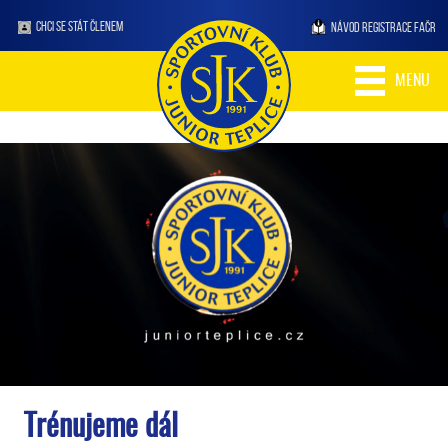
CHCI SE STÁT ČLENEM
NÁVOD REGISTRACE FAČR
MENU
Trénujeme dál