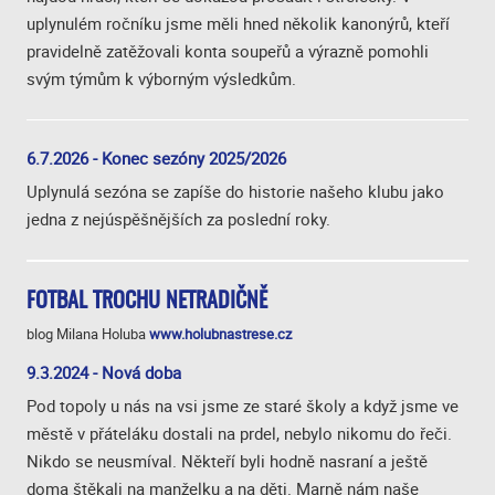
uplynulém ročníku jsme měli hned několik kanonýrů, kteří
pravidelně zatěžovali konta soupeřů a výrazně pomohli
svým týmům k výborným výsledkům.
6.7.2026 - Konec sezóny 2025/2026
Uplynulá sezóna se zapíše do historie našeho klubu jako
jedna z nejúspěšnějších za poslední roky.
FOTBAL TROCHU NETRADIČNĚ
blog Milana Holuba
www.holubnastrese.cz
9.3.2024 - Nová doba
Pod topoly u nás na vsi jsme ze staré školy a když jsme ve
městě v přáteláku dostali na prdel, nebylo nikomu do řeči.
Nikdo se neusmíval. Někteří byli hodně nasraní a ještě
doma štěkali na manželku a na děti. Marně nám naše