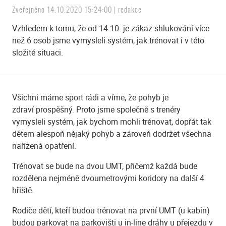
Zveřejněno 14.10.2020 15:24:00 | redakce
Vzhledem k tomu, že od 14.10. je zákaz shlukování více
než 6 osob jsme vymysleli systém, jak trénovat i v této
složité situaci.
Všichni máme sport rádi a víme, že pohyb je
zdraví prospěšný. Proto jsme společně s trenéry
vymysleli systém, jak bychom mohli trénovat, dopřát tak
dětem alespoň nějaký pohyb a zároveň dodržet všechna
nařízená opatření.
Trénovat se bude na dvou UMT, přičemž každá bude
rozdělena nejméně dvoumetrovými koridory na další 4
hřiště.
Rodiče dětí, kteří budou trénovat na první UMT (u kabin)
budou parkovat na parkovišti u in-line dráhy u přejezdu v