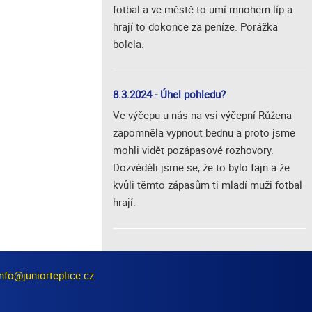
fotbal a ve městě to umí mnohem líp a
hrají to dokonce za peníze. Porážka
bolela.
8.3.2024 - Úhel pohledu?
Ve výčepu u nás na vsi výčepní Růžena
zapomněla vypnout bednu a proto jsme
mohli vidět pozápasové rozhovory.
Dozvěděli jsme se, že to bylo fajn a že
kvůli těmto zápasům ti mladí muži fotbal
hrají.
info@juniorteplice.cz