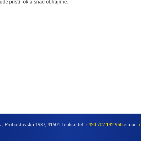
ude příští rok a snad obhájíme.
s., Proboštovská 1987, 41501 Teplice tel:
+420 702 142 960
e-mail: