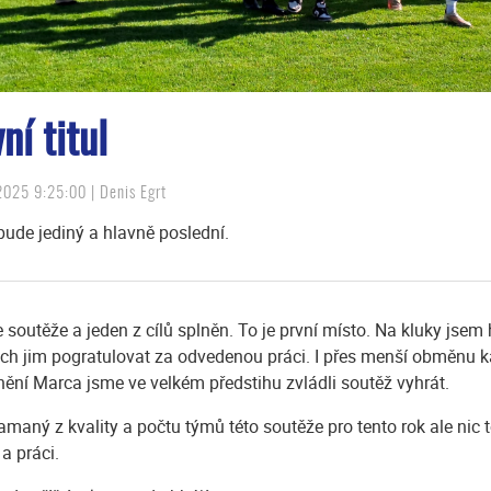
ní titul
2025 9:25:00 | Denis Egrt
ude jediný a hlavně poslední.
 soutěže a jeden z cílů splněn. To je první místo. Na kluky jsem 
ych jim pogratulovat za odvedenou práci. I přes menší obměnu k
ění Marca jsme ve velkém předstihu zvládli soutěž vyhrát.
amaný z kvality a počtu týmů této soutěže pro tento rok ale nic
a práci.