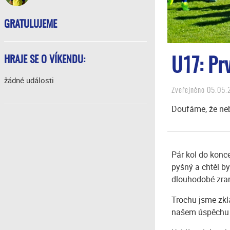
GRATULUJEME
HRAJE SE O VÍKENDU:
U17: Prv
žádné události
Zveřejněno 05.05.
Doufáme, že neb
Pár kol do konce
pyšný a chtěl b
dlouhodobé zran
Trochu jsme zkl
našem úspěchu 