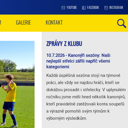
YOUTUBE
FACEBOOK
INSTAGRAM
M
GALERIE
KONTAKT
ZPRÁVY Z KLUBU
10.7.2026 - Kanonýři sezóny: Naši
nejlepší střelci zářili napříč všemi
kategoriemi
Každá úspěšná sezóna stojí na týmové
práci, ale vždy se najdou hráči, kteří se
dokážou prosadit i střelecky. V uplynulém
ročníku jsme měli hned několik kanonýrů,
kteří pravidelně zatěžovali konta soupeřů
a výrazně pomohli svým týmům k
výborným výsledkům.