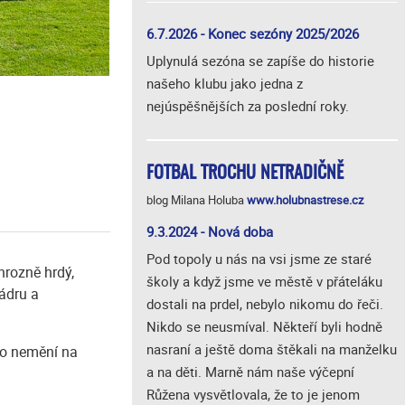
6.7.2026 - Konec sezóny 2025/2026
Uplynulá sezóna se zapíše do historie
našeho klubu jako jedna z
nejúspěšnějších za poslední roky.
FOTBAL TROCHU NETRADIČNĚ
blog Milana Holuba
www.holubnastrese.cz
9.3.2024 - Nová doba
Pod topoly u nás na vsi jsme ze staré
hrozně hrdý,
školy a když jsme ve městě v přáteláku
ádru a
dostali na prdel, nebylo nikomu do řeči.
Nikdo se neusmíval. Někteří byli hodně
nasraní a ještě doma štěkali na manželku
 to nemění na
a na děti. Marně nám naše výčepní
Růžena vysvětlovala, že to je jenom