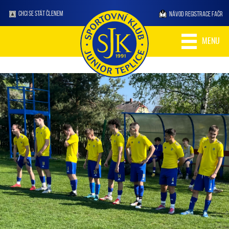
CHCI SE STÁT ČLENEM
NÁVOD REGISTRACE FAČR
MENU