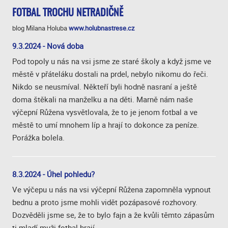
FOTBAL TROCHU NETRADIČNĚ
blog Milana Holuba
www.holubnastrese.cz
9.3.2024 - Nová doba
Pod topoly u nás na vsi jsme ze staré školy a když jsme ve
městě v přáteláku dostali na prdel, nebylo nikomu do řeči.
Nikdo se neusmíval. Někteří byli hodně nasraní a ještě
doma štěkali na manželku a na děti. Marně nám naše
výčepní Růžena vysvětlovala, že to je jenom fotbal a ve
městě to umí mnohem líp a hrají to dokonce za peníze.
Porážka bolela.
8.3.2024 - Úhel pohledu?
Ve výčepu u nás na vsi výčepní Růžena zapomněla vypnout
bednu a proto jsme mohli vidět pozápasové rozhovory.
Dozvěděli jsme se, že to bylo fajn a že kvůli těmto zápasům
ti mladí muži fotbal hrají.